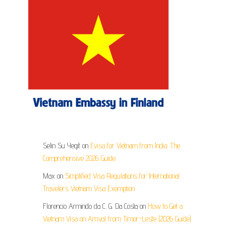
Selin Su Yegit
on
Evisa for Vietnam from India: The
Comprehensive 2026 Guide
Max
on
Simplified Visa Regulations for International
Travelers Vietnam Visa Exemption
Florencio Armindo da C. G. Da Costa
on
How to Get a
Vietnam Visa on Arrival from Timor-Leste (2026 Guide)