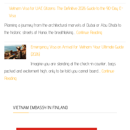
Vietnam Visa for UAE Citizens: The Definitive 2026 Guide to the 90-Day E-
Visa
Planning a journey from the architectural marvels of Dubai or Abu Dhabi to
the historic streets of Hanoi, the breathtaking…
Continue Reading
Emergency Visa on Arrival for Vietnam: Your Ultimate Guide
(2026)
Imagine you are standing at the check-in counter, bags
packed and excitement high, only to be told you cannot board…
Continue
Reading
VIETNAM EMBASSY IN FINLAND