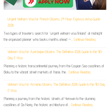
Urgent Vietnam Visa for Finnish Citizens: 24-Hour Express eVisa Guide
2026
Two types of travelers search for “urgent vietnam visa finland” at midnight:
the organized planner who books months ahead —…
Continue Reading
Vietnam Visa for Azerbaijan Citizens: The Definitive 2026 Guide to the 90-
Day E-Visa
Planning a historic transcontinental journey from the Caspian Sea coastlines of
Baku to the vibrant street markets of Hanoi, the…
Continue Reading
Vietnam Visa for Armenia Citizens: The Definitive 2026 Guide to the 90-Day
E-Visa
Planning a journey from the historic streets of Yerevan to the stunning
coastlines of Da Nang, the historic architecture of…
Continue Reading