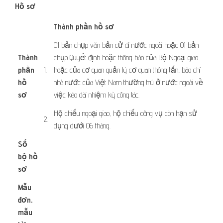
Hồ sơ
​Thành phần hồ sơ
​​01 bản chụp văn bản cử đi nước ngoài hoặc 01 bản
Thành
chụp Quyết định hoặc thông báo của Bộ Ngoại giao
phần
​1.
hoặc của cơ quan quản lý cơ quan thông tấn, báo chí
hồ
nhà nước của Việt Nam thường trú ở nước ngoài về
sơ
​ ​ ​
việc kéo dài nhiệm kỳ công tác.
Hộ chiếu ngoại giao, hộ chiếu công vụ còn hạn sử
​2.
dụng dưới 06 tháng.
Số
bộ hồ
sơ
Mẫu
đơn,
mẫu
​ ​