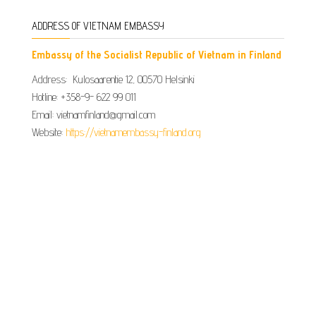
ADDRESS OF VIETNAM EMBASSY
Embassy of the Socialist Republic of Vietnam in Finland
Address: Kulosaarentie 12, 00570 Helsinki
Hotline: +358-9- 622 99 011​​
Email: vietnamfinland@gmail.com
Website:
https://vietnamembassy-finland.org