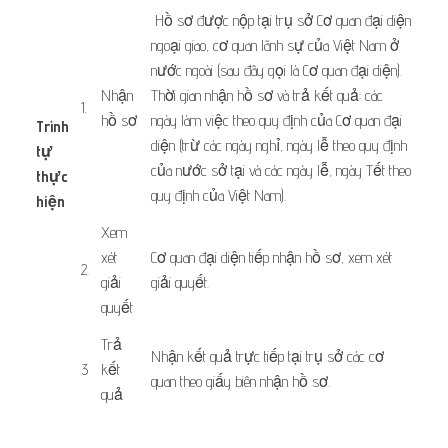
​​ Hồ sơ được nộp tại trụ sở Cơ quan đại diện
ngoại giao, cơ quan lãnh sự của Việt Nam ở
nước ngoài (sau đây gọi là Cơ quan đại diện).
​​Nhận
Thời gian nhận hồ sơ và trả kết quả: các
​1.
hồ sơ
ngày làm việc theo quy định của Cơ quan đại
Trình
diện (trừ các ngày nghỉ, ngày lễ theo quy định
tự
của nước sở tại và các ngày lễ, ngày Tết theo
thực
quy định của Việt Nam).
hiện
​ ​ ​
​​Xem
xét
​Cơ quan đại diện tiếp nhận hồ sơ, xem xét
​2.
giải
giải quyết.
quyết
​​Trả
​​Nhận kết quả trực tiếp tại trụ sở các cơ
​3
kết
quan theo giấy biên nhận hồ sơ.
quả