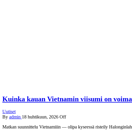
Kuinka kauan Vietnamin viisumi on voima
Uutiset
By
admin
18 huhtikuun, 2026
Off
Matkan suunnittelu Vietnamiiin — olipa kyseessä risteily Halonginla