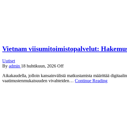
Vietnam viisumitoimistopalvelut: Hakemus
Uutiset
By
admin
18 huhtikuun, 2026
Off
Aikakaudella, jolloin kansainvälistä matkustamista määrittää digitaa
vaatimustenmukaisuuden vivahteiden…
Continue Reading