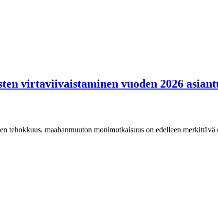
ten virtaviivaistaminen vuoden 2026 asian
linen tehokkuus, maahanmuuton monimutkaisuus on edelleen merkittävä es