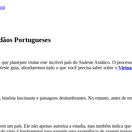
umi
dãos Portugueses
que planejam visitar este incrível país do Sudeste Asiático. O process
 Neste guia, abordaremos tudo o que você precisa saber sobre o
Vietna
ca, história fascinante e paisagens deslumbrantes. No entanto, antes de 
em um país. Ele não apenas autoriza a estadia, mas também indica que o 
o do visto é fundamental para garantir uma experiência de viagem tranq