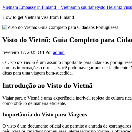
Vietnam Embassy in Finland – Vietnamin suurlähetystö Helsinki viis
How to get Vietnam visa from Finland
Visto do Vietnã: Guia Completo para Cida
fevereiro 17, 2025
Off
Por
admin
O
visto do Vietnã
é um assunto importante para cidadãos portugueses 
com as informações corretas, você pode navegar por ele facilmente.
dicas para uma viagem bem-sucedida.
Introdução ao Visto do Vietnã
Viajar para o Vietnã é uma experiência incrível, repleta de cultura ri
como obtê-lo de maneira eficiente.
Importância do Visto para Viagens
O visto é um documento oficial que permite a entrada de estrangeiros 
país. Para os cidadãos portugueses interessados no Vietnã, a obtençã