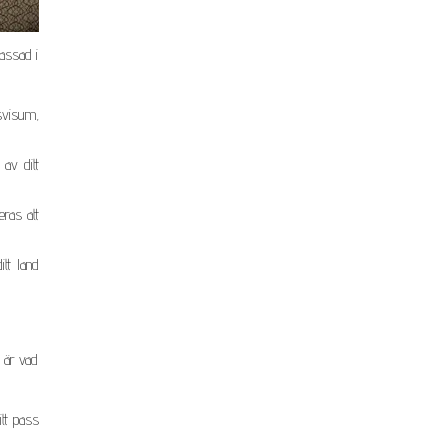
bassad i
tsvisum,
av ditt
ras att
tt land
 är vad
tt pass