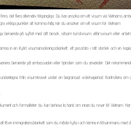
inns det flera alternativ tillgängliga. Du kan ansöka om ett visum via Vietnams am
 några viktiga punkter att komma ihåg när du ansöker om ett visum för Vietnam:
liga beroende på syftet med ditt besök, såsom turistvisum, affärsvisum eller arbe
a in en ifylld visumansökningsblankett, ett passfoto i rätt storlek och en kopia 
variera beroende på ambassaden eller tjänsten som du använder. Det rekommende
ndantagna från visumkravet under en begränsad vistelseperiod. Kontrollera om di
r
kument och formaliteter du kan behöva ta hand om innan du reser till Vietnam. Här
 få en immigrationsblankett som du måste fylla i och lämna in tillsammans med di