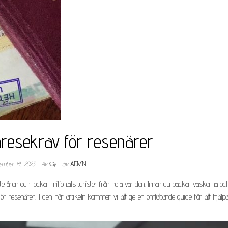
nresekrav för resenärer
ember 14, 2023
Av
av
ADMIN
ste åren och lockar miljontals turister från hela världen. Innan du packar väskorna o
n för resenärer. I den här artikeln kommer vi att ge en omfattande guide för att hjälpa