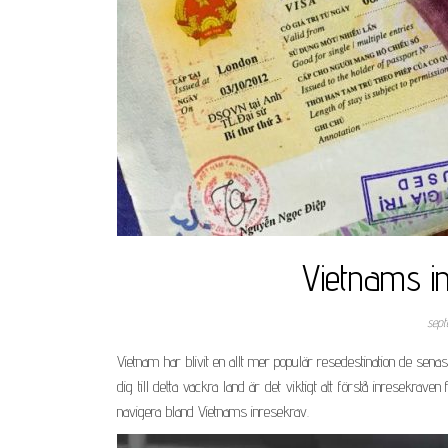
Vietnams i
sept
Vietnam har blivit en allt mer populär resedestination de sena
dig till detta vackra land är det viktigt att förstå inresekrave
navigera bland Vietnams inresekrav.