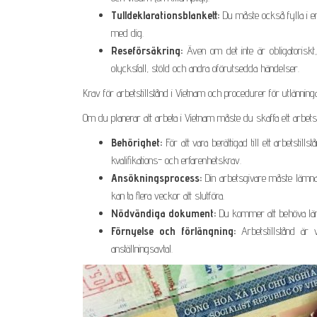
Tulldeklarationsblankett:
Du måste också fylla i en
med dig.
Reseförsäkring:
Även om det inte är obligatorisk
olycksfall, stöld och andra oförutsedda händelser.
Krav för arbetstillstånd i Vietnam och procedurer för utlänning
Om du planerar att arbeta i Vietnam måste du skaffa ett arbetsti
Behörighet:
För att vara berättigad till ett arbetstil
kvalifikations- och erfarenhetskrav.
Ansökningsprocess:
Din arbetsgivare måste lämna i
kan ta flera veckor att slutföra.
Nödvändiga dokument:
Du kommer att behöva lämna
Förnyelse och förlängning:
Arbetstillstånd är v
anställningsavtal.