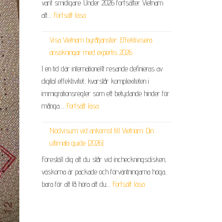
varit smidigare. Under 2026 fortsätter Vietnam
att…
Fortsätt läsa
Visa Vietnam byråtjänster: Effektivisera
ansökningar med expertis 2026
I en tid där internationellt resande definieras av
digital effektivitet, kvarstår komplexiteten i
immigrationsregler som ett betydande hinder för
många.…
Fortsätt läsa
Nödvisum vid ankomst till Vietnam: Din
ultimata guide (2026)
Föreställ dig att du står vid incheckningsdisken,
väskorna är packade och förväntningarna höga,
bara för att få höra att du…
Fortsätt läsa