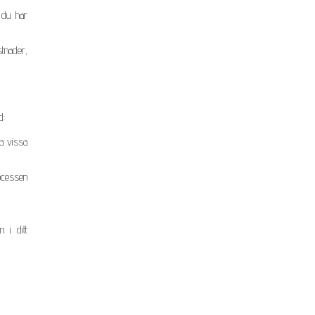
l du har
tnader,
d:
la vissa
rocessen
 i ditt