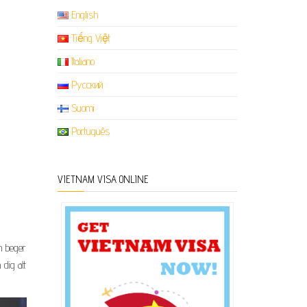
English
Tiếng Việt
Italiano
Русский
Suomi
Português
VIETNAM VISA ONLINE
ch beger
 dig att