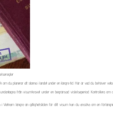
telseregler
ik om du planerar att stanna i landet under en längre tid. Här är vad du behöver veta:
ndantagna från visumkravet under en begränsad vistelseperiod. Kontrollera om di
 Vietnam längre än giltighetstiden för ditt visum kan du ansöka om en förlängni