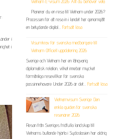
Vietnam E-visum 2026: Allt du behöver veta
Planerar du en resa till Vietnam under 2026?
r:
Processen för att resa in i landet har genomgått
en betydande digital…
Fortsätt läsa
änder i
Visumkrav för svenska medborgare till
ighet i
Vietnam: Officiell uppdatering 2026
Sverige och Vietnam har en långvarig
diplomatisk relation, vilket innebär mycket
förmånliga resevillkor för svenska
passinnehavare. Under 2026 är det…
Fortsätt läsa
Vietnamvisum Sverige: Den
enkla guiden för svenska
resenärer 2026
Resan från Sveriges fridfulla landskap till
Vietnams bultande hjärta i Sydostasien har aldrig