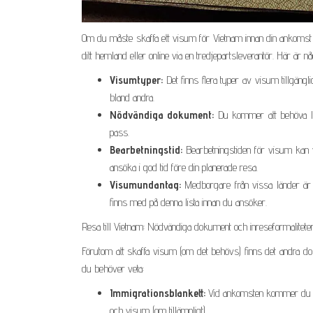
Om du måste skaffa ett visum för Vietnam innan din ankomst f
ditt hemland eller online via en tredjepartsleverantör. Här är
Visumtyper:
Det finns flera typer av visum tillgäng
bland andra.
Nödvändiga dokument:
Du kommer att behöva lämn
pass.
Bearbetningstid:
Bearbetningstiden för visum kan 
ansöka i god tid före din planerade resa.
Visumundantag:
Medborgare från vissa länder är u
finns med på denna lista innan du ansöker.
Resa till Vietnam: Nödvändiga dokument och inreseformalitete
Förutom att skaffa visum (om det behövs) finns det andra do
du behöver veta:
Immigrationsblankett:
Vid ankomsten kommer du att
och visum (om tillämpligt).