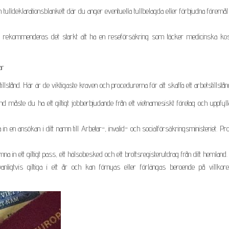
 tulldeklarationsblankett där du anger eventuella tullbelagda eller förbjudna föremå
t, rekommenderas det starkt att ha en reseförsäkring som täcker medicinska kos
ar
llstånd. Här är de viktigaste kraven och procedurerna för att skaffa ett arbetstillstån
lstånd måste du ha ett giltigt jobberbjudande från ett vietnamesiskt företag och uppfyl
n en ansökan i ditt namn till Arbetar-, invalid- och socialförsäkringsministeriet. P
 in ett giltigt pass, ett hälsobesked och ett brottsregisterutdrag från ditt hemland.
anligtvis giltiga i ett år och kan förnyas eller förlängas beroende på villkoren