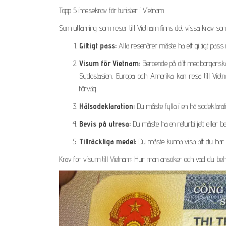
Topp 5 inresekrav för turister i Vietnam
Som utlänning som reser till Vietnam finns det vissa krav som d
Giltigt pass:
Alla resenärer måste ha ett giltigt pass
Visum för Vietnam:
Beroende på ditt medborgarskap
Sydostasien, Europa och Amerika kan resa till Vietna
förväg.
Hälsodeklaration:
Du måste fylla i en hälsodeklarat
Bevis på utresa:
Du måste ha en returbiljett eller bev
Tillräckliga medel:
Du måste kunna visa att du har ti
Krav för visum till Vietnam: Hur man ansöker och vad du beh