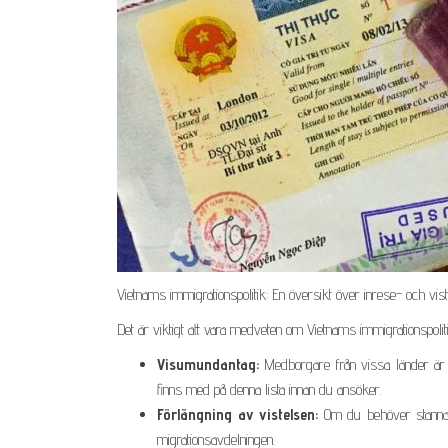
Vietnams immigrationspolitik: En översikt över inrese- och vis
Det är viktigt att vara medveten om Vietnams immigrationspolit
Visumundantag:
Medborgare från vissa länder är u
finns med på denna lista innan du ansöker.
Förlängning av vistelsen:
Om du behöver stanna i
migrationsavdelningen.