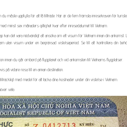
u måste uppfylla för att få tillträde. Här är de fem främsta inresekraven för turiste
 med minst sex månaders giltighet kvar efter inresedatumet till Vietnam.
 kan det vara nödvändigt att ansöka om ett visum för Vietnam innan din ankomst. L
m utan visum under en begränsad vistelseperiod. Se till att kontrollera din behör
ion innan du går ombord på flygplanet och vid ankomsten till Vietnams flygplatser.
is på vidare resa till en annan destination.
llräckligt med medel för att täcka dina kostnader under din vistelse i Vietnam.
över veta