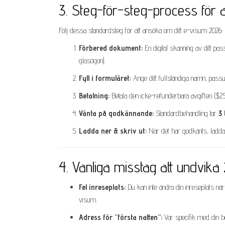
3. Steg-för-steg-process fö
Följ dessa standardsteg för att ansöka om ditt e-visum 2026:
Förbered dokument:
En digital skanning av ditt pass
glasögon).
Fyll i formuläret:
Ange ditt fullständiga namn, passu
Betalning:
Betala den icke-refunderbara avgiften ($25 f
Vänta på godkännande:
Standardbehandling tar
3 
Ladda ner & skriv ut:
När det har godkänts, ladda 
4. Vanliga misstag att undvika
Fel inreseplats:
Du kan inte ändra din inreseplats när 
visum.
Adress för ”första natten”:
Var specifik med din bo