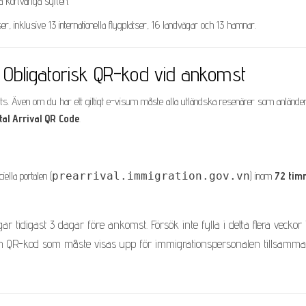
 kortvariga syften.
er, inklusive 13 internationella flygplatser, 16 landvägar och 13 hamnar.
Obligatorisk QR-kod vid ankomst
förts. Även om du har ett giltigt e-visum måste alla utländska resenärer som anländer 
tal Arrival QR Code
.
ella portalen (
prearrival.immigration.gov.vn
) inom
72 tim
 tidigast 3 dagar före ankomst. Försök inte fylla i detta flera veckor 
 en QR-kod som måste visas upp för immigrationspersonalen tillsamm