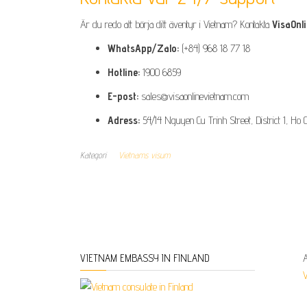
Är du redo att börja ditt äventyr i Vietnam? Kontakta
VisaOnl
WhatsApp/Zalo:
(+84) 968 18 77 18
Hotline:
1900 6859
E-post:
sales@visaonlinevietnam.com
Adress:
54/14 Nguyen Cu Trinh Street, District 1, Ho C
Kategori
Vietnams visum
VIETNAM EMBASSY IN FINLAND