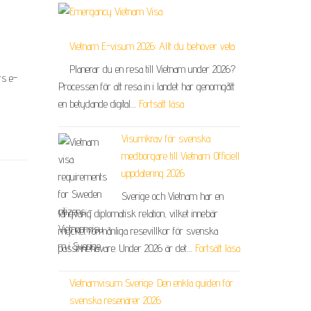
Vietnam E-visum 2026: Allt du behöver veta
Planerar du en resa till Vietnam under 2026?
rs e-
Processen för att resa in i landet har genomgått
en betydande digital…
Fortsätt läsa
Visumkrav för svenska
medborgare till Vietnam: Officiell
uppdatering 2026
Sverige och Vietnam har en
långvarig diplomatisk relation, vilket innebär
mycket förmånliga resevillkor för svenska
passinnehavare. Under 2026 är det…
Fortsätt läsa
Vietnamvisum Sverige: Den enkla guiden för
svenska resenärer 2026