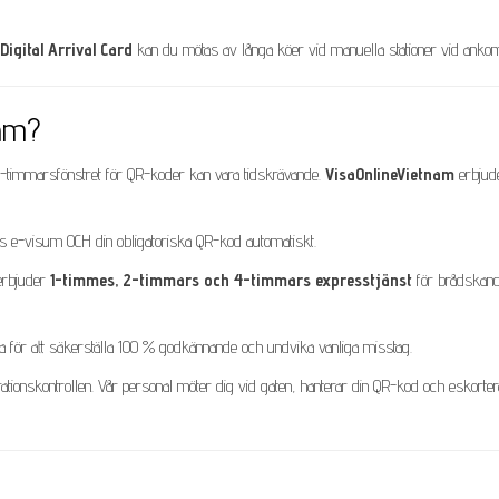
Digital Arrival Card
kan du mötas av långa köer vid manuella stationer vid anko
nam?
72-timmarsfönstret för QR-koder kan vara tidskrävande.
VisaOnlineVietnam
erbjud
rs e-visum OCH din obligatoriska QR-kod automatiskt.
erbjuder
1-timmes, 2-timmars och 4-timmars expresstjänst
för brådskan
ta för att säkerställa 100 % godkännande och undvika vanliga misstag.
tionskontrollen. Vår personal möter dig vid gaten, hanterar din QR-kod och eskorter