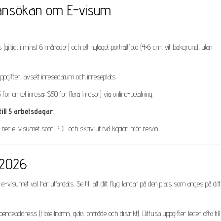
r ansökan om E-visum
 (giltigt i minst 6 månader) och ett nytaget porträttfoto (4×6 cm, vit bakgrund, utan
ppgifter, avsett inresedatum och inreseplats.
ör enkel inresa; $50 för flera inresor) via online-betalning.
till 5 arbetsdagar
.
ner e-visumet som PDF och skriv ut två kopior inför resan.
 2026
e-visumet väl har utfärdats. Se till att ditt flyg landar på den plats som anges på ditt
endeaddress (Hotellnamn, gata, område och distrikt). Diffusa uppgifter leder ofta till