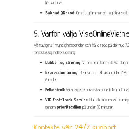
förseningar.
Saknad QR-kod:
Om du glömmer att registrera ditt
5. Varför välja VisaOnlineViet
Att navigera i myndighetsportaler och hålla reda på det nya 
förstklassig helhetslösning:
Dubbel registrering:
Vi hanterar både ditt 90-daga
Expresshantering:
Behöver du ett visum idag? Vi 
ärenden.
Felkontroll:
Våra experter granskar dina foton och da
VIP Fast-Track Service:
Undvik köerna vid immigra
genom
prioritetsfilen
på under 10 minuter.
Kontakta vår 24/7 support