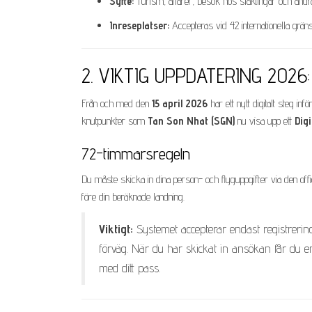
Syfte:
Turism, affärer, besök hos släktingar och andra
Inreseplatser:
Accepteras vid 42 internationella gräns
2. VIKTIG UPPDATERING 2026: 
Från och med den
15 april 2026
har ett nytt digitalt steg in
knutpunkter som
Tan Son Nhat (SGN)
nu visa upp ett
Digi
72-timmarsregeln
Du måste skicka in dina person- och flyguppgifter via den offici
före din beräknade landning.
Viktigt:
Systemet accepterar endast registreringar
förväg. När du har skickat in ansökan får du
med ditt pass.