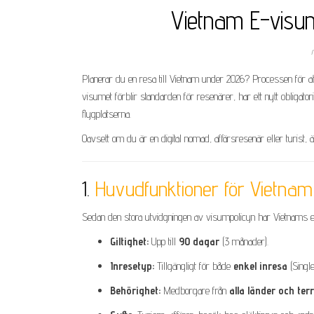
Vietnam E-visum
Planerar du en resa till Vietnam under 2026? Processen för at
visumet förblir standarden för resenärer, har ett nytt obligato
flygplatserna.
Oavsett om du är en digital nomad, affärsresenär eller turist,
1.
Huvudfunktioner för Vietna
Sedan den stora utvidgningen av visumpolicyn har Vietnams e-vi
Giltighet:
Upp till
90 dagar
(3 månader).
Inresetyp:
Tillgängligt för både
enkel inresa
(Single
Behörighet:
Medborgare från
alla länder och terr