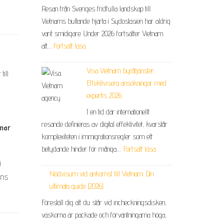
Resan från Sveriges fridfulla landskap till
Vietnams bultande hjärta i Sydostasien har aldrig
varit smidigare. Under 2026 fortsätter Vietnam
att…
Fortsätt läsa
Visa Vietnam byråtjänster:
till
Effektivisera ansökningar med
expertis 2026
I en tid där internationellt
resande definieras av digital effektivitet, kvarstår
mar
komplexiteten i immigrationsregler som ett
betydande hinder för många.…
Fortsätt läsa
i
Nödvisum vid ankomst till Vietnam: Din
ans
ultimata guide (2026)
Föreställ dig att du står vid incheckningsdisken,
väskorna är packade och förväntningarna höga,