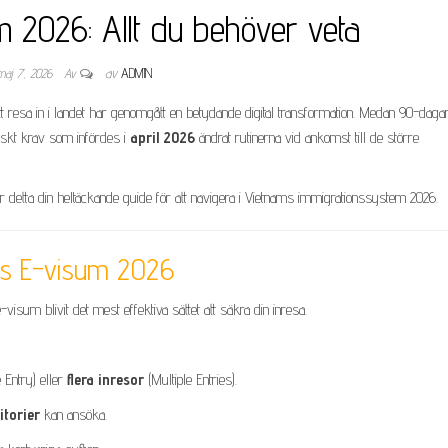
 2026: Allt du behöver veta
maj 7, 2026
Av
av
ADMIN
t resa in i landet har genomgått en betydande digital transformation. Medan 90-daga
riskt krav som infördes i
april 2026
ändrat rutinerna vid ankomst till de större
 är detta din heltäckande guide för att navigera i Vietnams immigrationssystem 2026.
ms E-visum 2026
sum blivit det mest effektiva sättet att säkra din inresa.
 Entry) eller
flera inresor
(Multiple Entries).
itorier
kan ansöka.