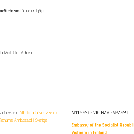
ineVietnam
för experthjälp.
hi Minh City, Vietnam.
Andreas
om
Allt du behöver veta om
ADDRESS OF VIETNAM EMBASSY
Vietnams Ambassad i Sverige
Embassy of the Socialist Republi
Vietnam in Finland