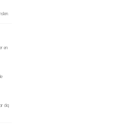
msten.
er en
de
ar dig