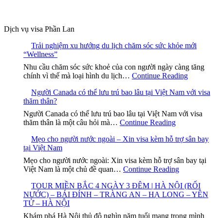
Dịch vụ visa Phần Lan
Trải nghiệm xu hướng du lịch chăm sóc sức khỏe mới
“Wellness”
Nhu cầu chăm sóc sức khoẻ của con người ngày càng tăng
chính vì thế mà loại hình du lịch…
Continue Reading
Người Canada có thể lưu trú bao lâu tại Việt Nam với visa
thăm thân?
Người Canada có thể lưu trú bao lâu tại Việt Nam với visa
thăm thân là một câu hỏi mà…
Continue Reading
Mẹo cho người nước ngoài – Xin visa kèm hỗ trợ sân bay
tại Việt Nam
Mẹo cho người nước ngoài: Xin visa kèm hỗ trợ sân bay tại
Việt Nam là một chủ đề quan…
Continue Reading
TOUR MIỀN BẮC 4 NGÀY 3 ĐÊM | HÀ NỘI (RỐI
NƯỚC) – BÁI ĐÍNH – TRÀNG AN – HẠ LONG – YÊN
TỬ – HÀ NỘI
Khám phá Hà Nội thủ đô nghìn năm tuổi mang trong mình