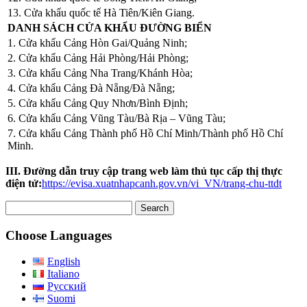
13. Cửa khẩu quốc tế Hà Tiên/Kiên Giang.
DANH SÁCH CỬA KHẨU ĐƯỜNG BIỂN
1. Cửa khẩu Cảng Hòn Gai/Quảng Ninh;
2. Cửa khẩu Cảng Hải Phòng/Hải Phòng;
3. Cửa khẩu Cảng Nha Trang/Khánh Hòa;
4. Cửa khẩu Cảng Đà Nẵng/Đà Nẵng;
5. Cửa khẩu Cảng Quy Nhơn/Bình Định;
6. Cửa khẩu Cảng Vũng Tàu/Bà Rịa – Vũng Tàu;
7. Cửa khẩu Cảng Thành phố Hồ Chí Minh/Thành phố Hồ Chí
Minh.
III. Đường dẫn truy cập trang web làm thủ tục cấp thị thực
điện tử:
https://evisa.xuatnhapcanh.gov.vn/vi_VN/trang-chu-ttdt
Search
for:
Choose Languages
English
Italiano
Русский
Suomi