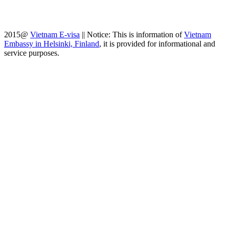
2015@
Vietnam E-visa
||
Notice: This is information of
Vietnam
Embassy in Helsinki, Finland
, it is provided for informational and
service purposes.