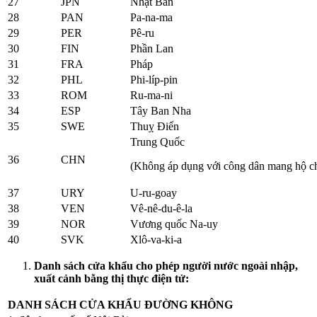
27
JPN
Nhật Bản
28
PAN
Pa-na-ma
29
PER
Pê-ru
30
FIN
Phần Lan
31
FRA
Pháp
32
PHL
Phi-líp-pin
33
ROM
Ru-ma-ni
34
ESP
Tây Ban Nha
35
SWE
Thuỵ Điển
Trung Quốc
36
CHN
(Không áp dụng với công dân mang hộ ch
37
URY
U-ru-goay
38
VEN
Vê-nê-du-ê-la
39
NOR
Vương quốc Na-uy
40
SVK
Xlô-va-ki-a
Danh sách cửa khẩu cho phép người nước ngoài nhập,
xuất cảnh bằng thị thực điện tử:
DANH SÁCH CỬA KHẨU ĐƯỜNG KHÔNG