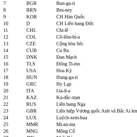
7
BGR
Bun-ga-ri
8
BRN
Bru-ney
9
KOR
CH Hàn Quốc
10
D
CH Liên bang Đức
11
CHL
Chi-lê
12
COL
Cô-lôm-bi-a
13
CZE
Cộng hòa Séc
14
CUB
Cu Ba
15
DNK
Đan Mạch
16
TLS
Đông Ti-mo
17
USA
Hoa Kỳ
18
HUN
Hung-ga-ri
19
GRC
Hy Lạp
20
ITA
I-ta-li-a
21
KAZ
Ka-dắc-xtan
22
RUS
Liên bang Nga
23
GBR
Liên hiệp Vương quốc Anh và Bắc Ai le
24
LUX
Luých-xem-bua
25
MMR
Mi-an-ma
26
MNG
Mông Cổ