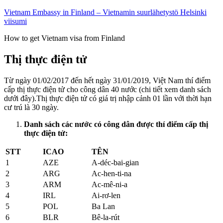
Vietnam Embassy in Finland – Vietnamin suurlähetystö Helsinki
viisumi
How to get Vietnam visa from Finland
Thị thực điện tử
Từ ngày 01/02/2017 đến hết ngày 31/01/2019, Việt Nam thí điểm
cấp thị thực điện tử cho công dân 40 nước (chi tiết xem danh sách
dưới đây).Thị thực điện tử có giá trị nhập cảnh 01 lần với thời hạn
cư trú là 30 ngày.
Danh sách các nước có công dân được thí điểm cấp thị
thực điện tử:
STT
ICAO
TÊN
1
AZE
A-déc-bai-gian
2
ARG
Ac-hen-ti-na
3
ARM
Ac-mê-ni-a
4
IRL
Ai-rơ-len
5
POL
Ba Lan
6
BLR
Bê-la-rút