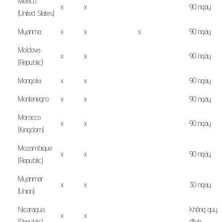
Mexico
x
x
90 ngày
(United States)
Myanma
x
x
x
90 ngày
Moldova
x
x
90 ngày
(Republic)
Mongolia
x
x
90 ngày
Montenegro
x
x
90 ngày
Morocco
x
x
90 ngày
(Kingdom)
Mozambique
x
x
90 ngày
(Republic)
Myanmar
x
x
30 ngày
(Union)
Nicaragua
không quy
x
x
(Republic)
định