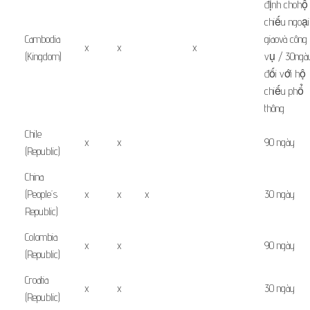
định
cho
hộ
chiếu
ngoại
Cambodia
giao
và công
x
x
x
(Kingdom)
vụ
/ 30
ngà
đối với
hộ
chiếu
phổ
thông
Chile
x
x
90 ngày
(Republic)
China
(People’s
x
x
x
30 ngày
Republic)
Colombia
x
x
90 ngày
(Republic)
Croatia
x
x
30 ngày
(Republic)