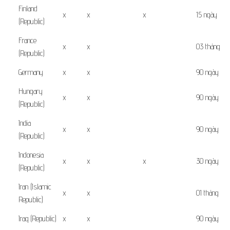
Finland
x
x
x
15 ngày
(Republic)
France
x
x
03 tháng
(Republic)
Germany
x
x
90 ngày
Hungary
x
x
90 ngày
(Republic)
India
x
x
90 ngày
(Republic)
Indonesia
x
x
x
30 ngày
(Republic)
Iran (Islamic
x
x
01 tháng
Republic)
Iraq (Republic)
x
x
90 ngày