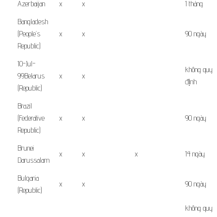
Azerbaijan
x
x
1 tháng
Bangladesh
(People’s
x
x
90 ngày
Republic)
10-Jul-
không quy
99Belarus
x
x
định
(Republic)
Brazil
(Federative
x
x
90 ngày
Republic)
Brunei
x
x
x
14 ngày
Darussalam
Bulgaria
x
x
90 ngày
(Republic)
không
quy