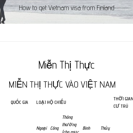
How to get Vietnam visa from Finland
Miễn Thị Thực
MIỄN THỊ THỰC VÀO VIỆT NAM
THỜI GIA
QUỐC GIA
LOẠI HỘ CHIẾU
CƯ TRÚ
Thông
thường
Ngoại
Công
Bình
Thủy
(
cho mục