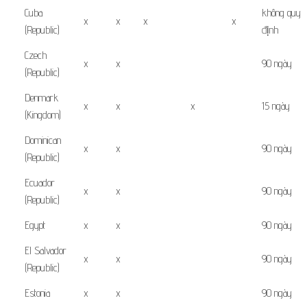
Cuba
không quy
x
x
x
x
(Republic)
định
Czech
x
x
90 ngày
(Republic)
Denmark
x
x
x
15 ngày
(Kingdom)
Dominican
x
x
90 ngày
(Republic)
Ecuador
x
x
90 ngày
(Republic)
Egypt
x
x
90 ngày
El Salvador
x
x
90 ngày
(Republic)
Estonia
x
x
90 ngày