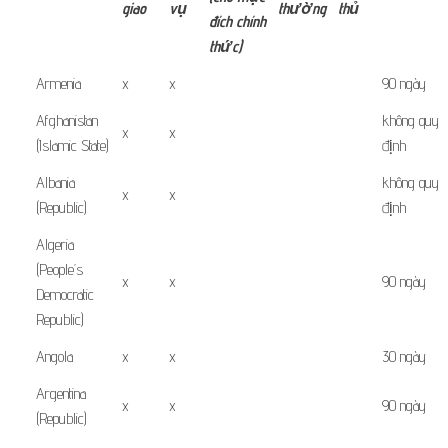
giao
vụ
thường
thủ
đích
chính
thức)
Armenia
x
x
90 ngày
Afghanistan
không quy
x
x
(Islamic State)
định
Albania
không quy
x
x
(Republic)
định
Algeria
(People’s
x
x
90 ngày
Democratic
Republic)
Angola
x
x
30 ngày
Argentina
x
x
90 ngày
(Republic)