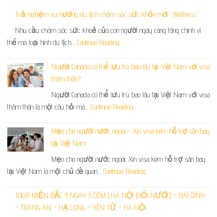
Trải nghiệm xu hướng du lịch chăm sóc sức khỏe mới “Wellness”
Nhu cầu chăm sóc sức khoẻ của con người ngày càng tăng chính vì
thế mà loại hình du lịch…
Continue Reading
Người Canada có thể lưu trú bao lâu tại Việt Nam với visa
thăm thân?
Người Canada có thể lưu trú bao lâu tại Việt Nam với visa
thăm thân là một câu hỏi mà…
Continue Reading
Mẹo cho người nước ngoài – Xin visa kèm hỗ trợ sân bay
tại Việt Nam
Mẹo cho người nước ngoài: Xin visa kèm hỗ trợ sân bay
tại Việt Nam là một chủ đề quan…
Continue Reading
TOUR MIỀN BẮC 4 NGÀY 3 ĐÊM | HÀ NỘI (RỐI NƯỚC) – BÁI ĐÍNH
– TRÀNG AN – HẠ LONG – YÊN TỬ – HÀ NỘI