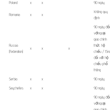
Poland
x
x
90 ngày
không quy
Romania
x
x
định
90
ngày đối
với
ngoại
giao
chính
Russia
thức
hộ
x
x
x
(Federation)
chiếu
/
15
n
đối với
hộ
chiếu phổ
thông
Serbia
x
x
90 ngày
Seychelles
x
x
90 ngày
90
ngày đối
với
ngoại
giao
chính