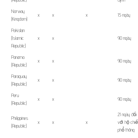
Norway
x
x
x
15 ngày
(Kingdom)
Pakistan
(Islamic
x
x
90 ngày
Republic)
Panama
x
x
90 ngày
(Republic)
Paraguay
x
x
90 ngày
(Republic)
Peru
x
x
90 ngày
(Republic)
21
ngày đối
Philippines
x
x
x
với
hộ chi
(Republic)
phổ thông