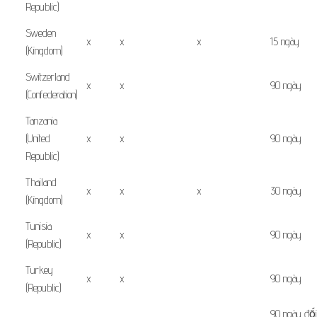
Republic)
Sweden
x
x
x
15 ngày
(Kingdom)
Switzerland
x
x
90 ngày
(Confederation)
Tanzania
(United
x
x
90 ngày
Republic)
Thailand
x
x
x
30 ngày
(Kingdom)
Tunisia
x
x
90 ngày
(Republic)
Turkey
x
x
90 ngày
(Republic)
90
ngày đối