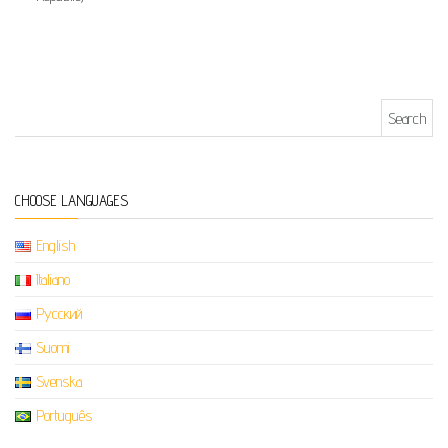
Search for:
CHOOSE LANGUAGES
English
Italiano
Русский
Suomi
Svenska
Português