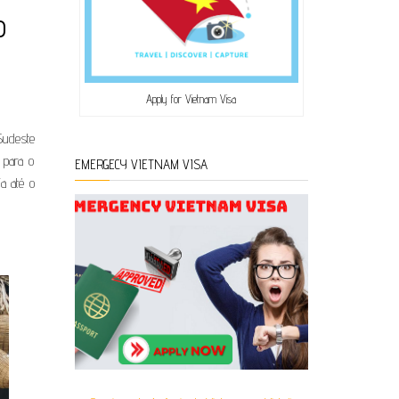
o
Apply for Vietnam Visa
Sudeste
 para o
EMERGECY VIETNAM VISA
a até o