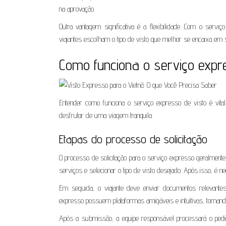
na aprovação.
Outra vantagem significativa é a flexibilidade. Com o serv
viajantes escolham o tipo de visto que melhor se encaixa em 
Como funciona o serviço expre
Entender como funciona o serviço expresso de visto é vit
desfrutar de uma viagem tranquila.
Etapas do processo de solicitação
O processo de solicitação para o serviço expresso geralmente
serviços e selecionar o tipo de visto desejado. Após isso, é
Em seguida, o viajante deve enviar documentos relevante
expresso possuem plataformas amigáveis e intuitivas, tornando 
Após a submissão, a equipe responsável processará o pedi