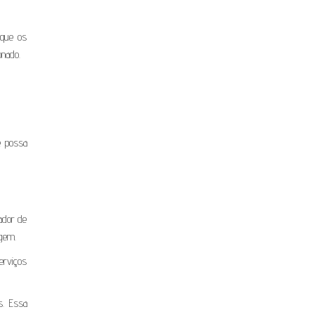
 que os
onado.
ê possa
tador de
agem.
erviços
s. Essa