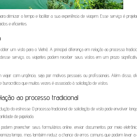
ra otimizar o tempo e facilitar a sua experiência de viagem. Esse serviço é projet
dos e eficientes.
o
ter um visto para o Vietnã. A principal diferença em relação ao processo tradicio
desse serviço, os viajantes podem receber seus vistos em um prazo significati
 viajar com urgência, seja por motivos pessoais ou profissionais. Além disso, of
burocrático que muitas vezes é associado à solicitação de vistos.
ação ao processo tradicional
ão do estresse. O processo tradicional de solicitação de visto pode envolver longa
ntidade de papelada.
es podem preencher seus formulários online, enviar documentos por meio eletrônic
conomiza tempo, mas também reduz a chance de erros comuns que podem levar a 