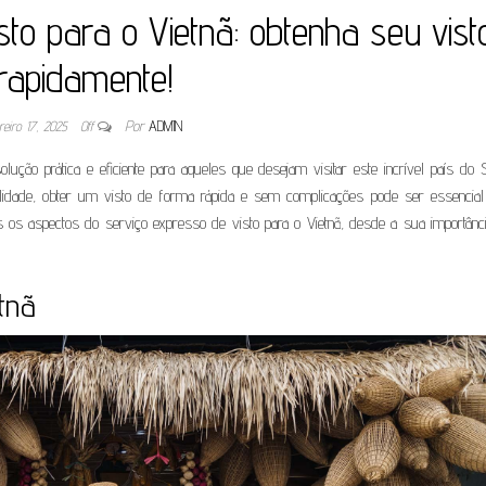
to para o Vietnã: obtenha seu vist
rapidamente!
reiro 17, 2025
Off
Por
ADMIN
ução prática e eficiente para aqueles que desejam visitar este incrível país do 
inalidade, obter um visto de forma rápida e sem complicações pode ser essencial
 os aspectos do serviço expresso de visto para o Vietnã, desde a sua importânci
tnã