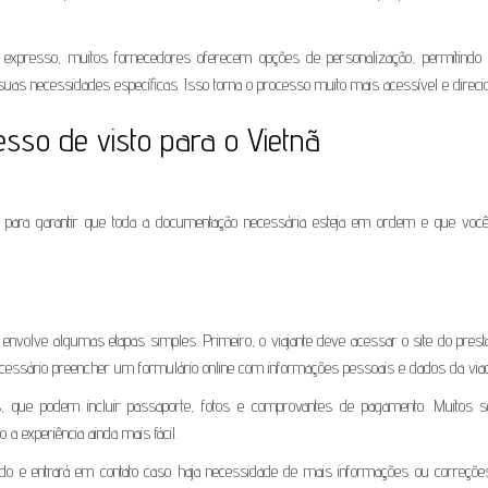
iço expresso, muitos fornecedores oferecem opções de personalização, permitindo
suas necessidades específicas. Isso torna o processo muito mais acessível e direci
sso de visto para o Vietnã
al para garantir que toda a documentação necessária esteja em ordem e que voc
 envolve algumas etapas simples. Primeiro, o viajante deve acessar o site do pres
 necessário preencher um formulário online com informações pessoais e dados da vi
s, que podem incluir passaporte, fotos e comprovantes de pagamento. Muitos s
a experiência ainda mais fácil.
do e entrará em contato caso haja necessidade de mais informações ou correçõe