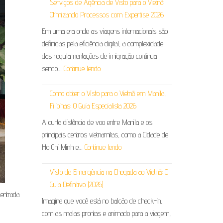
Serviços de Agência de Visto para o Vietnã:
Otimizando Processos com Expertise 2026
Em uma era onde as viagens internacionais são
definidas pela eficiência digital, a complexidade
das regulamentações de imigração continua
sendo…
Continue lendo
Como obter o Visto para o Vietnã em Manila,
Filipinas: O Guia Especialista 2026
A curta distância de voo entre Manila e os
principais centros vietnamitas, como a Cidade de
Ho Chi Minh e…
Continue lendo
Visto de Emergência na Chegada ao Vietnã: O
Guia Definitivo (2026)
 entrada
Imagine que você está no balcão de check-in,
com as malas prontas e animado para a viagem,