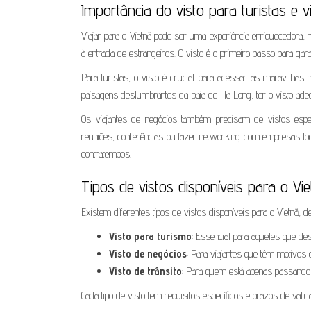
Importância do visto para turistas e 
Viajar para o Vietnã pode ser uma experiência enriquecedora
à entrada de estrangeiros. O visto é o primeiro passo para ga
Para turistas, o visto é crucial para acessar as maravilhas 
paisagens deslumbrantes da baía de Ha Long, ter o visto ad
Os viajantes de negócios também precisam de vistos espe
reuniões, conferências ou fazer networking com empresas
contratempos.
Tipos de vistos disponíveis para o Vi
Existem diferentes tipos de vistos disponíveis para o Vietnã, 
Visto para turismo
: Essencial para aqueles que des
Visto de negócios
: Para viajantes que têm motivos 
Visto de trânsito
: Para quem está apenas passando 
Cada tipo de visto tem requisitos específicos e prazos de vali