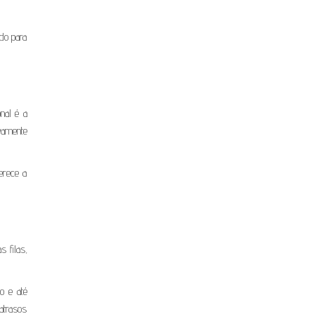
ado para
nal é a
vamente
erece a
s filas,
o e até
atrasos