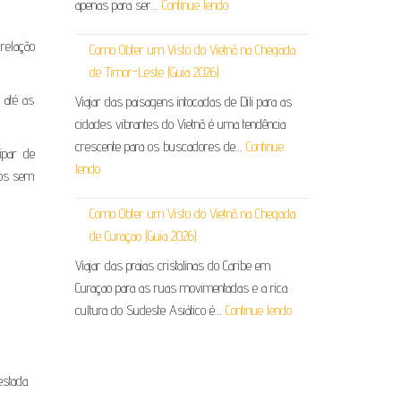
apenas para ser…
Continue lendo
relação
Como Obter um Visto do Vietnã na Chegada
de Timor-Leste (Guia 2026)
i até as
Viajar das paisagens intocadas de Dili para as
cidades vibrantes do Vietnã é uma tendência
crescente para os buscadores de…
Continue
ipar de
lendo
dos sem
Como Obter um Visto do Vietnã na Chegada
de Curaçao (Guia 2026)
Viajar das praias cristalinas do Caribe em
Curaçao para as ruas movimentadas e a rica
cultura do Sudeste Asiático é…
Continue lendo
estada.