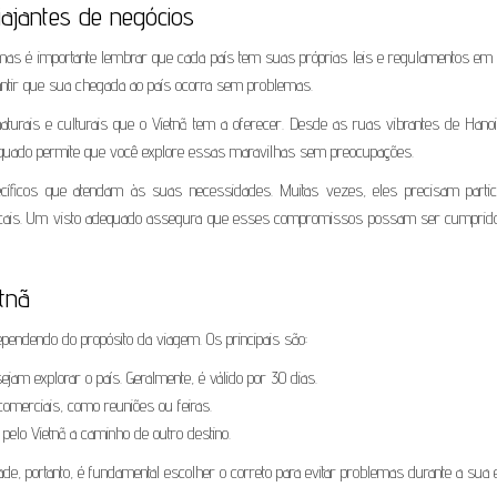
viajantes de negócios
, mas é importante lembrar que cada país tem suas próprias leis e regulamentos em 
rantir que sua chegada ao país ocorra sem problemas.
naturais e culturais que o Vietnã tem a oferecer. Desde as ruas vibrantes de Hano
equado permite que você explore essas maravilhas sem preocupações.
cíficos que atendam às suas necessidades. Muitas vezes, eles precisam partic
 locais. Um visto adequado assegura que esses compromissos possam ser cumpri
etnã
dependendo do propósito da viagem. Os principais são:
ejam explorar o país. Geralmente, é válido por 30 dias.
comerciais, como reuniões ou feiras.
pelo Vietnã a caminho de outro destino.
dade, portanto, é fundamental escolher o correto para evitar problemas durante a sua 