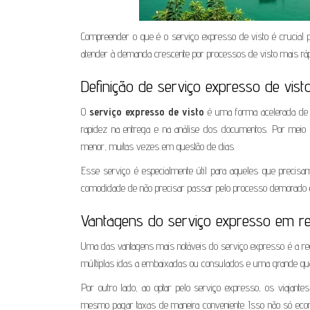
Compreender o que é o serviço expresso de visto é crucial pa
atender à demanda crescente por processos de visto mais rápi
Definição de serviço expresso de vist
O
serviço expresso de visto
é uma forma acelerada de ob
rapidez na entrega e na análise dos documentos. Por meio 
menor, muitas vezes em questão de dias.
Esse serviço é especialmente útil para aqueles que precisam
comodidade de não precisar passar pelo processo demorado e 
Vantagens do serviço expresso em rel
Uma das vantagens mais notáveis do serviço expresso é a reduç
múltiplas idas a embaixadas ou consulados e uma grande qua
Por outro lado, ao optar pelo serviço expresso, os viajant
mesmo pagar taxas de maneira conveniente. Isso não só e