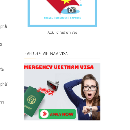
 phải
Apply for Vietnam Visa
ời
u
EMERGECY VIETNAM VISA
ười
 phải
ình