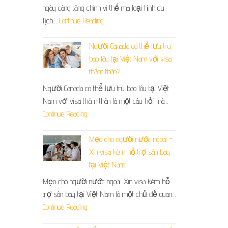
ngày càng tăng chính vì thế mà loại hình du
lịch…
Continue Reading
Người Canada có thể lưu trú
bao lâu tại Việt Nam với visa
thăm thân?
Người Canada có thể lưu trú bao lâu tại Việt
Nam với visa thăm thân là một câu hỏi mà…
Continue Reading
Mẹo cho người nước ngoài –
Xin visa kèm hỗ trợ sân bay
tại Việt Nam
Mẹo cho người nước ngoài: Xin visa kèm hỗ
trợ sân bay tại Việt Nam là một chủ đề quan…
Continue Reading