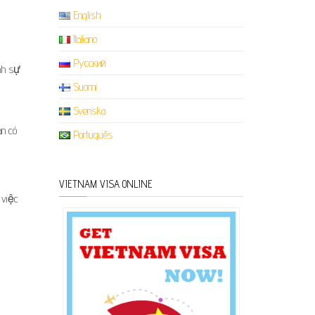
English
Italiano
Русский
nh sự
Suomi
Svenska
an có
Português
VIETNAM VISA ONLINE
 việc