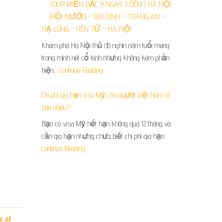
TOUR MIỀN BẮC 4 NGÀY 3 ĐÊM | HÀ NỘI
(RỐI NƯỚC) – BÁI ĐÍNH – TRÀNG AN –
HẠ LONG – YÊN TỬ – HÀ NỘI
Khám phá Hà Nội thủ đô nghìn năm tuổi mang
trong mình nét cổ kính nhưng không kém phần
hiện…
Continue Reading
Chi phí gia hạn visa Mỹ cho người Việt Nam là
bao nhiêu?
Bạn có visa Mỹ hết hạn không quá 12 tháng và
cần gia hạn nhưng chưa biết chi phí gia hạn…
Continue Reading
c of