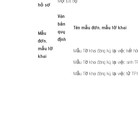
Một (01) bộ.
hồ sơ
​Văn
bản
Tên mẫu đơn, mẫu tờ khai
quy
Mẫu
định
đơn,
mẫu tờ
Mẫu Tờ khai đăng ký lại việc kết h
khai
​ ​ ​ ​ ​
Mẫu Tờ khai đăng ký lại việc sinh T
Mẫu Tờ khai đăng ký lại việc tử TP.