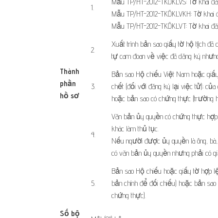
Mẫu TP/HT-2012-TKĐKLVS: Tờ khai đăng
​1.
Mẫu TP/HT-2012-TKĐKLVKH: Tờ khai đă
Mẫu TP/HT-2012-TKĐKLVT: Tờ khai đăng
Xuất trình bản sao giấy tờ hộ tịch đã 
​2.
tự cam đoan về việc đã dăng ký nhưng
Thành
Bản sao Hộ chiếu Việt Nam hoặc giấy 
phần
​3.
chết (đối với đăng ký lại việc tử); củ
hồ sơ
​ ​ ​
hoặc bản sao có chứng thực (trường h
Văn bản ủy quyền có chứng thực hợp l
khác làm thủ tục.
​4.
Nếu người được ủy quyền là ông, bà, 
có văn bản ủy quyền nhưng phải có gi
Bản sao Hộ chiếu hoặc giấy tờ hợp lệ 
​5.
bản chính để đối chiếu) hoặc bản sao
chứng thực).
Số bộ