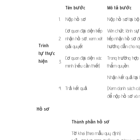
​Tên bước
Mô tả bước
​1.
​​Nộp hồ sơ
​Nộp hồ sơ tại bộ
Cơ quan đại diện tiếp
Viên chức lãnh sự
​2.
nhận hồ sơ, xem xét
tiếp nhận hồ sơ đ
Trình
giải quyết
hướng dẫn cho ng
tự thực
Cơ quan đại diện xác
Trong trường hợp c
hiện
​ ​ ​ ​
3.
minh (nếu cần thiết)
thẩm quyền.
​Nhận kết quả tại
​4.
​Trả kết quả
(Xem danh sách các
để nộp hồ sơ và n
Hồ sơ
​Thành phần hồ sơ
Tờ khai (theo mẫu quy định):