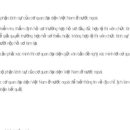
 phận lãnh sự của cơ quan đại diện Việt Nam ở nước ngoài.
 kiểm tra, thẩm định hồ sơ; trường hợp hồ sơ đầy đủ, hợp lệ thì viên chức lã
ể giải quyết; trường hợp hồ sơ thiếu hoặc không hợp lệ thì viên chức lãnh sự
ười nộp hồ sơ làm lại.
ần phải xác minh thì cơ quan đại diện gửi văn bản đề nghị xác minh tới cơ qu
 bộ phận lãnh sự của cơ quan đại diện Việt Nam ở nước ngoài.
 cơ quan đại diện Việt Nam ở nước ngoài để biết thông tin về địa chỉ, lịch làm
hận kết quả).