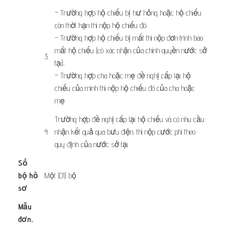
– Trường hợp hộ chiếu bị hư hỏng hoặc hộ chiếu
còn thời hạn thì nộp hộ chiếu đó;
– Trường hợp hộ chiếu bị mất thì nộp đơn trình báo
mất hộ chiếu (có xác nhận của chính quyền nước sở
​3.
tại);
– Trường hợp cha hoặc mẹ đề nghị cấp lại hộ
chiếu của mình thì nộp hộ chiếu đó của cha hoặc
mẹ.​
​Trường hợp đề nghị cấp lại hộ chiếu và có nhu cầu
​4.
nhận kết quả qua bưu điện, thì nộp cước phí theo
quy định của nước sở tại.
Số
bộ hồ
Một (01) bộ.
sơ
Mẫu
đơn,