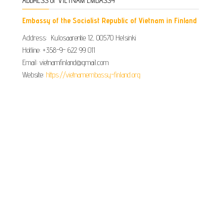
ADDRESS OF VIETNAM EMBASSY
Embassy of the Socialist Republic of Vietnam in Finland
Address: Kulosaarentie 12, 00570 Helsinki
Hotline: +358-9- 622 99 011​​
Email: vietnamfinland@gmail.com
Website:
https://vietnamembassy-finland.org