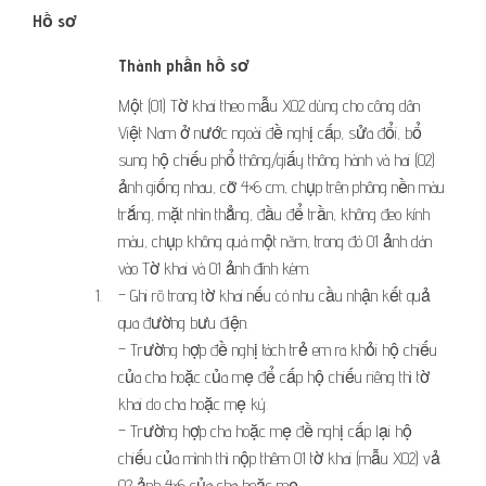
Hồ sơ
​Thành phần hồ sơ
Một (01) Tờ khai theo mẫu X02 dùng cho công dân
Việt Nam ở nước ngoài đề nghị cấp, sửa đổi, bổ
sung hộ chiếu phổ thông/giấy thông hành và hai (02)
ảnh giống nhau, cỡ 4×6 cm, chụp trên phông nền màu
trắng, mặt nhìn thẳng, đầu để trần, không đeo kính
màu, chụp không quá một năm, trong đó 01 ảnh dán
vào Tờ khai và 01 ảnh đính kèm.
​1.
– Ghi rõ trong tờ khai nếu có nhu cầu nhận kết quả
qua đường bưu điện.
– Trường hợp đề nghị tách trẻ em ra khỏi hộ chiếu
của cha hoặc của mẹ để cấp hộ chiếu riêng thì tờ
khai do cha hoặc mẹ ký.
– Trường hợp cha hoặc mẹ đề nghị cấp lại hộ
chiếu của mình thì nộp thêm 01 tờ khai (mẫu X02) vả
02 ảnh 4×6 của cha hoặc mẹ.