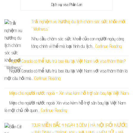
Dịch vụ visa Phần Lan
Trải nghiệm xu hướng du lịch chăm sóc sức khỏe mới
“Wellness”
Nhu cầu chăm sóc sức khoẻ của con người ngày càng
tăng chính vì thế mà loại hình du lịch…
Continue Reading
Người Canada có thể lưu trú bao lâu tại Việt Nam với visa thăm thân?
Người Canada có thể lưu trú bao lâu tại Việt Nam với visa thăm thân là
một câu hỏi mà…
Continue Reading
Mẹo cho người nước ngoài – Xin visa kèm hỗ trợ sân bay tại Việt Nam
Mẹo cho người nước ngoài: Xin visa kèm hỗ trợ sân bay tại Việt Nam
là một chủ đề quan…
Continue Reading
TOUR MIỀN BẮC 4 NGÀY 3 ĐÊM | HÀ NỘI (RỐI NƯỚC)
– BÁI ĐÍNH – TRÀNG AN – HẠ LONG – YÊN TỬ – HÀ