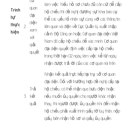
​​Cơ
làm việc. Nếu hồ sơ chưa đủ căn cứ để cấp
quan
Trình
hộ chiếu thì đề nghị đương sự khai báo cụ
đại
tự
thể các yếu tố nhân sự cùng với các thông tin
diện
thực
​2.
liên quan và điện về Cục Quản lý xuất nhập
xem
hiện
cảnh Bộ Công an hoặc Cơ quan đại diện Việt
xét
​ ​ ​
Nam đã cấp hộ chiếu để xác minh. Cơ quan
giải
đại diện quyết định việc cấp lại hộ chiếu
quyết.
trong thời hạn 02 ngày làm việc kể từ ngày
nhận được trả lời của các cơ quan nói trên.
​Nhận kết quả trực tiếp tại trụ sở cơ quan
đại diện. Đối với trường hợp đề nghị cấp lại
​​Trả
hộ chiếu, có thể nhận qua bưu điện; hoặc
​3
kết
nếu muốn ủy quyền cho người khác nhận
quả
thay, thì người được ủy quyền khi đến nhận
hộ chiếu phải xuất trình giấy tờ tùy thân, nộp
giấy biên nhận hồ sơ và giấy ủy quyền.