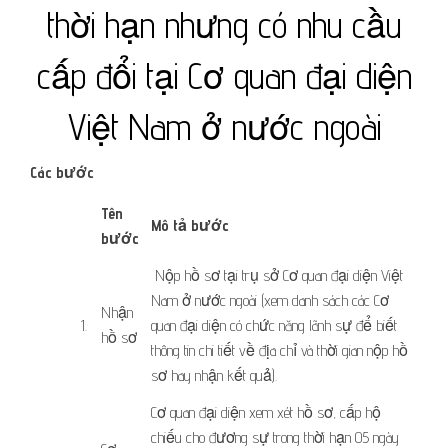
thời hạn nhưng có nhu cầu
cấp đổi tại Cơ quan đại diện
Việt Nam ở nước ngoài
Các bước
​Tên
Mô tả bước
bước
​​ Nộp hồ sơ tại trụ sở Cơ quan đại diện Việt
Nam ở nước ngoài (xem danh sách các Cơ
​​Nhận
​1.
quan đại diện có chức năng lãnh sự để biết
hồ sơ
thông tin chi tiết về địa chỉ và thời gian nộp hồ
sơ hay nhận kết quả).
​Cơ quan đại diện xem xét hồ sơ, cấp hộ
chiếu cho đương sự trong thời hạn 05 ngày