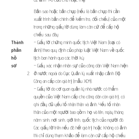
Bản sao hoặc bản chụp (nếu là bản chụp thì cần
xuất trình bản chính để kiếm tra, đối chiếu) của một
trong những giấy tờ dùng làm căn cứ để cấp hộ
chiếu sau đây:
Thành
– Giấy tờ chứng minh quốc tịch Việt Nam (loại có
phần
ảnh) theo quy định của pháp luật Việt Nam về quốc
hồ
tịch ban hành qua các thời kỳ;
sơ
​ ​ ​
– Giấy xác nhận nhân sự của công dân Việt Nam hiện
​2.
ở nước ngoài do Cục Quản lý xuất nhập cảnh Bộ
Công an cấp còn giá trị (mẫu X04);
– Giấy tờ do cơ quan quản lý nhà nước có thẩm
quyền của Việt Nam cấp cho công dân còn giá trị, có
ghi đầy đủ yếu tố nhân thân và ảnh. Yếu tố nhân
thân của một người bao gồm: họ và tên, ngày tháng
năm sinh, nơi sinh, giới tính, quốc tịch của người đó.
Các giấy tờ trên nếu đã hết giá trị hoặc không có ảnh
thì chỉ dùng tham khảo để làm căn cứ cấp hộ chiếu.