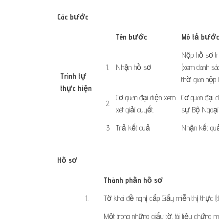
Các bước
​Tên bước
Mô tả bướ
​Nộp hồ sơ tr
​1.
​​Nhận hồ sơ
(xem danh sác
Trình tự
thời gian nộp
thực hiện
​ ​ ​ ​
​​Cơ quan đại diện xem
Cơ quan đại 
​2.
xét giải quyết.
sự Bộ Ngoại 
​3
​​Trả kết quả
Nhận kết quả 
Hồ sơ
​Thành phần hồ sơ
​1.
Tờ khai đề nghị cấp Giấy miễn thị thực (
Một trong những giấy tờ, tài liệu chứng 