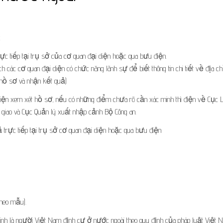
c
ực tiếp tại trụ sở của cơ quan đại diện hoặc qua bưu điện.
h các cơ quan đại diện có chức năng lãnh sự để biết thông tin chi tiết về địa ch
 hồ sơ và nhận kết quả)
diện xem xét hồ sơ, nếu có những điểm chưa rõ cần xác minh thì điện về Cục 
giao và Cục Quản lý xuất nhập cảnh Bộ Công an.
trực tiếp tại trụ sở cơ quan đại diện hoặc qua bưu điện
theo mẫu).
minh là người Việt Nam định cư ở nước ngoài theo quy định của pháp luật Việt 