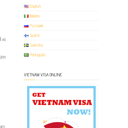
English
Italiano
Русский
Suomi
ỉ và
Svenska
Português
Lãnh
VIETNAM VISA ONLINE
Nam