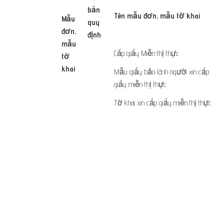
bản
​Tên mẫu đơn, mẫu tờ khai
Mẫu
quy
đơn,
định​​
​ ​
mẫu
Cấp giấy Miễn th​​​ị thực
tờ
khai
​ ​ ​
Mẫu giấy bảo lãnh người xin cấp
​ ​
giấy miễn thị thực
Tờ khai xin cấp giấy miễn thị thực