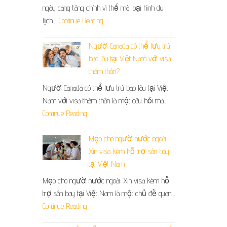
ngày càng tăng chính vì thế mà loại hình du
lịch…
Continue Reading
Người Canada có thể lưu trú
bao lâu tại Việt Nam với visa
thăm thân?
Người Canada có thể lưu trú bao lâu tại Việt
Nam với visa thăm thân là một câu hỏi mà…
Continue Reading
Mẹo cho người nước ngoài –
Xin visa kèm hỗ trợ sân bay
tại Việt Nam
Mẹo cho người nước ngoài: Xin visa kèm hỗ
trợ sân bay tại Việt Nam là một chủ đề quan…
Continue Reading