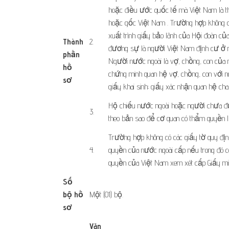
hoặc điều ước quốc tế mà Việt Nam là t
hoặc gốc Việt Nam . Trường hợp không c
xuất trình giấy bảo lãnh của Hội đoàn 
Thành
​2.
đương sự là người Việt Nam định cư ở n
phần
Người nước ngoài là vợ, chồng, con của 
hồ
chứng minh quan hệ vợ, chồng, con với n
sơ
​ ​ ​
giấy khai sinh; giấy xác nhận quan hệ cha,
​Hộ chiếu nước ngoài hoặc người chưa đư
​3.
theo bản sao để cơ quan có thẩm quyền 
​Trường hợp không có các giấy tờ quy địn
​4.
quyền của nước ngoài cấp nếu trong đó 
quyền của Việt Nam xem xét cấp Giấy miễ
Số
bộ hồ
Một (01) bộ.
sơ
Văn