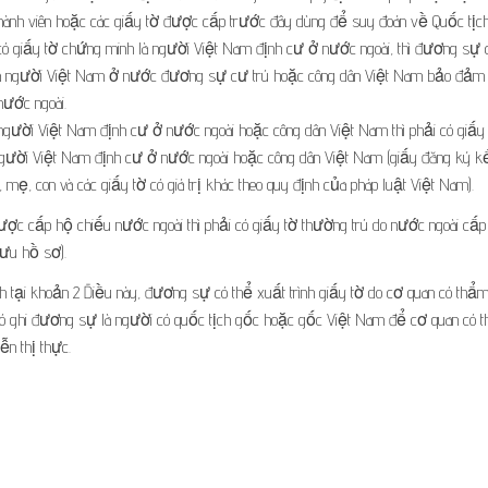
hành viên hoặc các giấy tờ được cấp trước đây dùng để suy đoán về Quốc tịc
ó giấy tờ chứng minh là người Việt Nam định cư ở nước ngoài, thì đương sự 
của người Việt Nam ở nước đương sự cư trú hoặc công dân Việt Nam bảo đảm
ước ngoài.
người Việt Nam định cư ở nước ngoài hoặc công dân Việt Nam thì phải có giấy
gười Việt Nam định cư ở nước ngoài hoặc công dân Việt Nam (giấy đăng ký kế
 mẹ, con và các giấy tờ có giá trị khác theo quy định của pháp luật Việt Nam).
ợc cấp hộ chiếu nước ngoài thì phải có giấy tờ thường trú do nước ngoài cấp
lưu hồ sơ).
h tại khoản 2 Điều này, đương sự có thể xuất trình giấy tờ do cơ quan có thẩ
có ghi đương sự là người có quốc tịch gốc hoặc gốc Việt Nam để cơ quan có 
n thị thực.