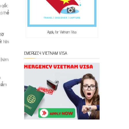
h gốc
có thể
Apply for Vietnam Visa
 tờ
t hôn;
EMERGECY VIETNAM VISA
 (kèm
m
thẩm