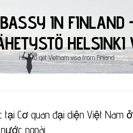
BASSY IN FINLAND 
HETYSTÖ HELSINKI 
How to get Vietnam visa from Finland
c tại Cơ quan đại diện Việt Nam ở
nước ngoài