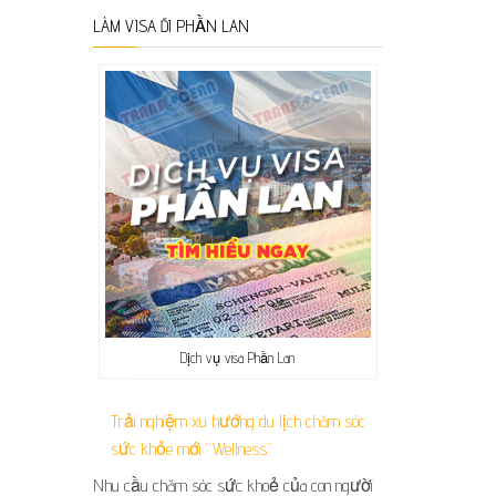
LÀM VISA ĐI PHẦN LAN
Dịch vụ visa Phần Lan
Trải nghiệm xu hướng du lịch chăm sóc
sức khỏe mới “Wellness”
Nhu cầu chăm sóc sức khoẻ của con người