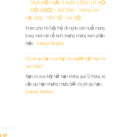
TOUR MIỀN BẮC 4 NGÀY 3 ĐÊM | HÀ NỘI
(RỐI NƯỚC) – BÁI ĐÍNH – TRÀNG AN –
HẠ LONG – YÊN TỬ – HÀ NỘI
Khám phá Hà Nội thủ đô nghìn năm tuổi mang
trong mình nét cổ kính nhưng không kém phần
hiện…
Continue Reading
Chi phí gia hạn visa Mỹ cho người Việt Nam là
bao nhiêu?
Bạn có visa Mỹ hết hạn không quá 12 tháng và
cần gia hạn nhưng chưa biết chi phí gia hạn…
Continue Reading
c of