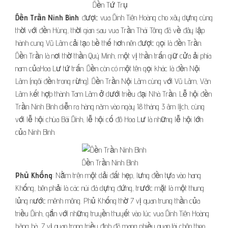
Đền Tứ Trụ
Đền Trần Ninh Bình
: được vua Đinh Tiên Hoàng cho xây dựng cùng
thời với đền Hùng, thời gian sau vua Trần Thái Tông đã về đây lập
hành cung Vũ Lâm cải tạo bề thế hơn nên được gọi là đền Trần.
Đền Trần là nơi thờ thần Quý Minh, một vị thần trấn giữ cửa ải phía
nam củaHoa Lư tứ trấn. Đền còn có một tên gọi khác là đền Nội
Lâm (ngôi đền trong rừng). Đền Trần Nội Lâm cùng với Vũ Lâm, Văn
Lâm kết hợp thành Tam Lâm ở dưới triều đại Nhà Trần. Lễ hội đền
Trần Ninh Bình diễn ra hàng năm vào ngày 18 tháng 3 âm lịch, cùng
với lễ hội chùa Bái Đính, lễ hội cố đô Hoa Lư là những lễ hội lớn
của Ninh Bình.
Đền Trần Ninh Bình
Phủ Khống
: Nằm trên một dải đất hẹp, lưng đền tựa vào hang
Khống, bên phải là các núi đá dựng đứng, trước mặt là một thung
lủng nước mênh mông. Phủ Khống thờ 7 vị quan trung thần của
triều Đinh, gắn với những truyền thuyết vào lúc vua Đinh Tiên Hoàng
băng hà, 7 vị quan trong triều đình đã mang nhiều quan tài chôn theo