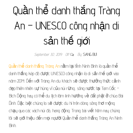
Quần thể danh thắng Tràng
An – UNESCO công nhận di
sản thế giới
September 30, 2019
Off
By
SANG BUI
Quần thể danh thắng Tràng An
nằm tại tỉnh Ninh Bình là quần thể
danh thắng kép đã được UNESCO công nhận là di sản thế giới vào
năm 2014. Đến với Tràng An du khách sẽ được thưởng thức cảnh
đẹp thiên nhiên sự hùng vĩ của núi rừng, sông nước tại Tam Cốc –
Bích Động hay có thể du lịch tâm linh hướng về đất phật ở chùa Bái
Đính. Đặc biệt chúng ta sẽ được du hí trên dòng sông thơ mộng
chạy qua các vách núi đá, hang động. Trong bài viết hôm nay chúng
tôi sẽ giới thiệu đến mọi người Quần thể danh thắng Tràng An Ninh
Bình.