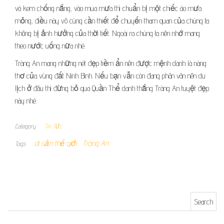
và kem chống nắng, vào mua mưa thì chuẩn bị một chiếc áo mưa
mỏng, điều này vô cùng cần thiết để chuyến tham quan của chúng ta
không bị ảnh hưởng của thời tiết. Ngoài ra chúng ta nên nhớ mang
theo nước uống nữa nhé.
Tràng An mang những nét đẹp tiềm ẩn nên được mệnh danh là nàng
thơ của vùng đất Ninh Bình. Nếu bạn vẫn còn đang phân vân nên du
lịch ở đâu thì đừng bỏ qua Quần Thể danh thắng Tràng An tuyệt đẹp
này nhé.
Category
Tin Tức
di sản thế giới
Tràng An
Tags
Search for: