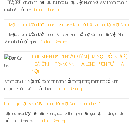
Người Canada có thể lưu trú bao lâu tại Việt Nam với visa thăm thân là
một câu hỏi mà…
Continue Reading
Mẹo cho người nước ngoài – Xin visa kèm hỗ trợ sân bay tại Việt Nam
Mẹo cho người nước ngoài: Xin visa kèm hỗ trợ sân bay tại Việt Nam
là một chủ đề quan…
Continue Reading
TOUR MIỀN BẮC 4 NGÀY 3 ĐÊM | HÀ NỘI (RỐI NƯỚC)
– BÁI ĐÍNH – TRÀNG AN – HẠ LONG – YÊN TỬ – HÀ
NỘI
Khám phá Hà Nội thủ đô nghìn năm tuổi mang trong mình nét cổ kính
nhưng không kém phần hiện…
Continue Reading
Chi phí gia hạn visa Mỹ cho người Việt Nam là bao nhiêu?
Bạn có visa Mỹ hết hạn không quá 12 tháng và cần gia hạn nhưng chưa
biết chi phí gia hạn…
Continue Reading