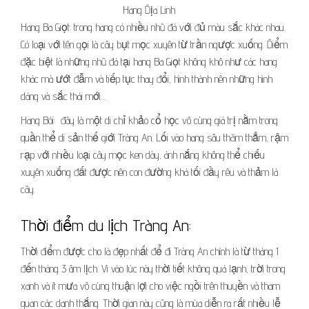
Hang Địa Linh
Hang Ba Giọt: trong hang có nhiều nhũ đá với đủ màu sắc khác nhau.
Có loại với tên gọi là cây bụt mọc xuyên từ trần ngược xuống. Điểm
đặc biệt là những nhũ đá tại hang Ba Giọt không khô như các hang
khác mà ướt đẫm và tiếp tục thay đổi, hình thành nên những hình
dáng và sắc thái mới…
Hang Bói: đây là một di chỉ khảo cổ học vô cùng giá trị nằm trong
quần thể di sản thế giới Tràng An. Lối vào hang sâu thăm thẳm, rậm
rạp với nhiều loại cây mọc ken dày, ánh nắng không thể chiếu
xuyên xuống đất được nên con đường khá tối đầy rêu và thảm lá
cây.
Thời điểm du lịch Tràng An:
Thời điểm được cho là đẹp nhất để đi Tràng An chính là từ tháng 1
đến tháng 3 âm lịch. Vì vào lúc này thời tiết không quá lạnh, trời trong
xanh và ít mưa vô cùng thuận lợi cho việc ngồi trên thuyền và tham
quan các danh thắng. Thời gian này cũng là mùa diễn ra rất nhiều lễ