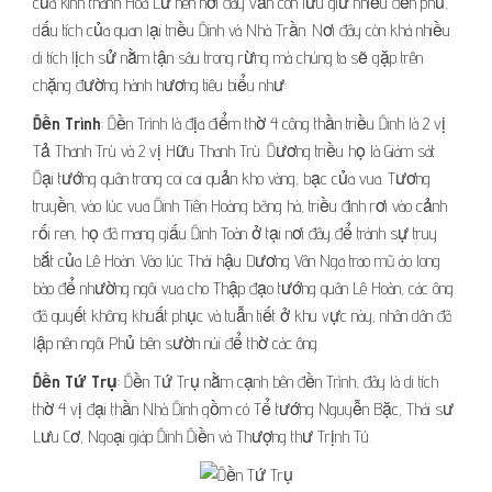
của kinh thành Hoa Lư nên nơi đây vẫn còn lưu giữ nhiều đền phủ,
dấu tích của quan lại triều Đinh và Nhà Trần. Nơi đây còn khá nhiều
di tích lịch sử nằm tận sâu trong rừng mà chúng ta sẽ gặp trên
chặng đường hành hương tiêu biểu như:
Đền Trình
: Đền Trình là địa điểm thờ 4 công thần triều Đinh là 2 vị
Tả Thanh Trù và 2 vị Hữu Thanh Trù. Đương triều họ là Giám sát
Đại tướng quân trong coi cai quản kho vàng, bạc của vua. Tương
truyền, vào lúc vua Đinh Tiên Hoàng băng hà, triều đình rơi vào cảnh
rối ren, họ đã mang giấu Đinh Toàn ở tại nơi đây để tránh sự truy
bắt của Lê Hoàn. Vào lúc Thái hậu Dương Vân Nga trao mũ áo long
bào để nhường ngôi vua cho Thập đạo tướng quân Lê Hoàn, các ông
đã quyết không khuất phục và tuẫn tiết ở khu vực này, nhân dân đã
lập nên ngôi Phủ bên sườn núi để thờ các ông.
Đền Tứ Trụ
: Đền Tứ Trụ nằm cạnh bên đền Trình, đây là di tích
thờ 4 vị đại thần Nhà Đinh gồm có Tể tướng Nguyễn Bặc, Thái sư
Lưu Cơ, Ngoại giáp Đinh Điền và Thượng thư Trịnh Tú.