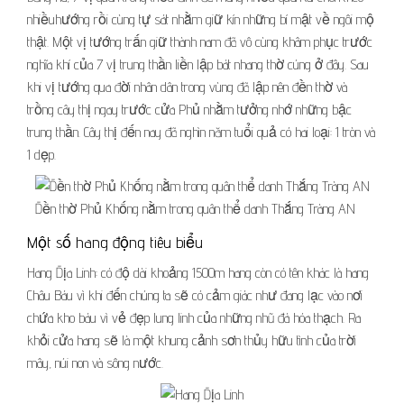
nhiềuhướng rồi cùng tự sát nhằm giữ kín những bí mật về ngôi mộ
thật. Một vị tướng trấn giữ thành nam đã vô cùng khâm phục trước
nghĩa khí của 7 vị trung thần liền lập bát nhang thờ cúng ở đây. Sau
khi vị tướng qua đời nhân dân trong vùng đã lập nên đền thờ và
trồng cây thị ngay trước cửa Phủ nhằm tưởng nhớ những bậc
trung thần. Cây thị đến nay đã nghìn năm tuổi quả có hai loại: 1 tròn và
1 dẹp.
Đền thờ Phủ Khống nằm trong quân thể danh Thắng Tràng AN
Một số hang động tiêu biểu
Hang Địa Linh: có độ dài khoảng 1500m hang còn có tên khác là hang
Châu Báu vì khi đến chúng ta sẽ có cảm giác như đang lạc vào nơi
chứa kho báu vì vẻ đẹp lung linh của những nhũ đá hóa thạch. Ra
khỏi cửa hang sẽ là một khung cảnh sơn thủy hữu tình của trời
mây, núi non và sông nước.