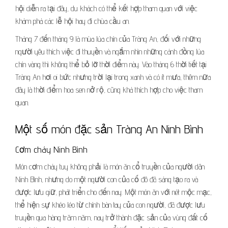
hội diễn ra tại đây, du khách có thể kết hợp tham quan với việc
khám phá các lễ hội hay đi chùa cầu an.
Tháng 7 đến tháng 9 là mùa lúa chín của Tràng An, đối với những
người yêu thích việc đi thuyền và ngắm nhìn những cánh đồng lúa
chín vàng thì không thể bỏ lỡ thời điểm này. Vào tháng 6 thời tiết tại
Tràng An hơi oi bức nhưng trời lại trong xanh và có ít mưa, thêm nữa
đây là thời điểm hoa sen nở rộ, cũng khá thích hợp cho việc tham
quan.
Một số món đặc sản Tràng An Ninh Bình
Cơm cháy Ninh Bình
Món cơm cháy tuy không phải là món ăn cổ truyền của người dân
Ninh Bình, nhưng do một người con của cố đô đã sáng tạo ra và
được lưu giữ, phát triển cho đến nay. Một món ăn với nét mộc mạc,
thể hiện sự khéo léo từ chính bàn tay của con người, đã được lưu
truyền qua hàng trăm năm, nay trở thành đặc sản của vùng đất cố