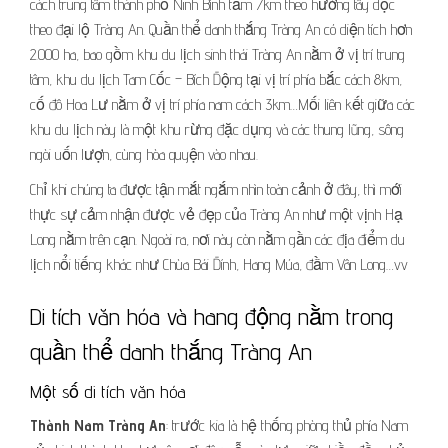
cách trung tâm thành phố Ninh Bình tầm 7km theo hướng tây dọc
theo đại lộ Tràng An. Quần thể danh thắng Tràng An có diện tích hơn
2.000 ha, bao gồm khu du lịch sinh thái Tràng An nằm ở vị trí trung
tâm, khu du lịch Tam Cốc – Bích Động tại vị trí phía bắc cách 8km,
cố đô Hoa Lư nằm ở vị trí phía nam cách 3km…Mối liên kết giữa các
khu du lịch này là một khu rừng đặc dụng và các thung lũng, sông
ngòi uốn lượn, cùng hòa quyện vào nhau.
Chỉ khi chúng ta được tận mắt ngắm nhìn toàn cảnh ở đây, thì mới
thực sự cảm nhận được vẻ đẹp của Tràng An như một vịnh Hạ
Long nằm trên cạn. Ngoài ra, nơi này còn nằm gần các địa điểm du
lịch nổi tiếng khác như Chùa Bái Đính, Hang Múa, đầm Vân Long…vv
Di tích văn hóa và hang động nằm trong
quần thể danh thắng Tràng An
Một số di tích văn hóa
Thành Nam Tràng An
: trước kia là hệ thống phòng thủ phía Nam