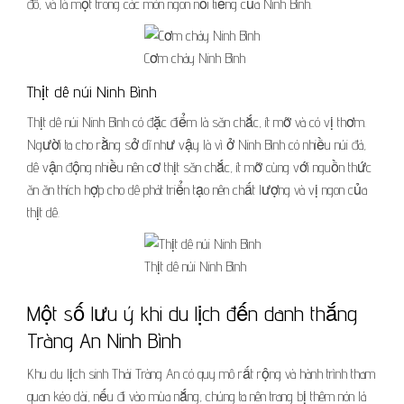
đô, và là một trong các món ngon nổi tiếng của Ninh Bình.
Cơm cháy Ninh Bình
Thịt dê núi Ninh Bình
Thịt dê núi Ninh Bình có đặc điểm là săn chắc, ít mỡ và có vị thơm.
Người ta cho rằng sở dĩ như vậy là vì ở Ninh Bình có nhiều núi đá,
dê vận động nhiều nên cơ thịt săn chắc, ít mỡ cùng với nguồn thức
ăn ăn thích hợp cho dê phát triển tạo nên chất lượng và vị ngon của
thịt dê.
Thịt dê núi Ninh Bình
Một số lưu ý khi du lịch đến danh thắng
Tràng An Ninh Bình
Khu du lịch sinh Thái Tràng An có quy mô rất rộng và hành trình tham
quan kéo dài, nếu đi vào mùa nắng, chúng ta nên trang bị thêm nón lá