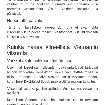
vaihtoehto, mutta edelleen huomattavasti nopeampi kuin
normaali viisuminhaku. Viisumi voidaan käsitellä 1-3
päivässä.
Nopeutettu palvelu
Tämä on tavallistakin nopeampi, mutta ei aivan yhtä
kiireellinen kuin edellä mainitut vaihtoehdot. Viisumi voidaan
käsitellä 3-5 päivässä.
Kuinka hakea kiireellistä Vietnamin
viisumia
Verkkohakulomakkeen täyttäminen
Useimmat kiireellisten viisumien palveluntarjoajat tarjoavat
helpon verkkohakulomakkeen, jonka voit täyttää missä ja
milloin tahansa. Lomake sisältää kaikki tarvittavat tiedot,
kuten henkilökohtaiset tiedot, matkareitti ja matkan tarkoitus.
Vaaditut asiakirjat kiireellistä Vietnamin viisumia
varten
Kiireellisen Vietnamin viisumihakemuksen liitteeksi tarvitaan
yleensä seuraavat asiakirjat: