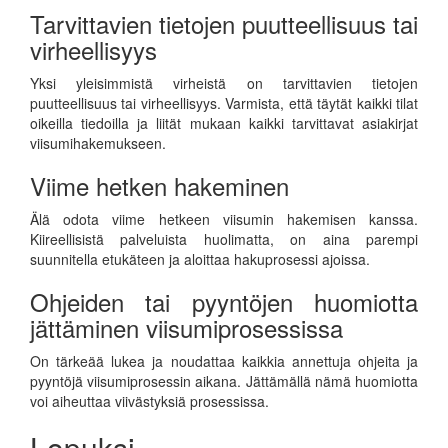
Tarvittavien tietojen puutteellisuus tai
virheellisyys
Yksi yleisimmistä virheistä on tarvittavien tietojen
puutteellisuus tai virheellisyys. Varmista, että täytät kaikki tilat
oikeilla tiedoilla ja liität mukaan kaikki tarvittavat asiakirjat
viisumihakemukseen.
Viime hetken hakeminen
Älä odota viime hetkeen viisumin hakemisen kanssa.
Kiireellisistä palveluista huolimatta, on aina parempi
suunnitella etukäteen ja aloittaa hakuprosessi ajoissa.
Ohjeiden tai pyyntöjen huomiotta
jättäminen viisumiprosessissa
On tärkeää lukea ja noudattaa kaikkia annettuja ohjeita ja
pyyntöjä viisumiprosessin aikana. Jättämällä nämä huomiotta
voi aiheuttaa viivästyksiä prosessissa.
Lopuksi