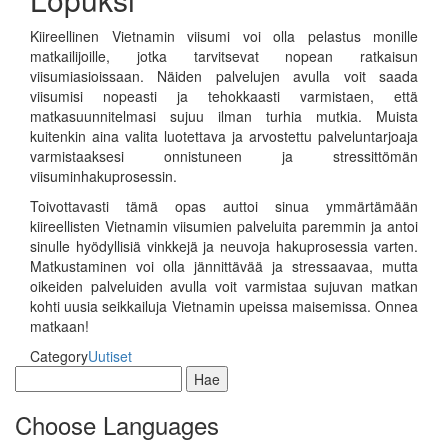
Kiireellinen Vietnamin viisumi voi olla pelastus monille
matkailijoille, jotka tarvitsevat nopean ratkaisun
viisumiasioissaan. Näiden palvelujen avulla voit saada
viisumisi nopeasti ja tehokkaasti varmistaen, että
matkasuunnitelmasi sujuu ilman turhia mutkia. Muista
kuitenkin aina valita luotettava ja arvostettu palveluntarjoaja
varmistaaksesi onnistuneen ja stressittömän
viisuminhakuprosessin.
Toivottavasti tämä opas auttoi sinua ymmärtämään
kiireellisten Vietnamin viisumien palveluita paremmin ja antoi
sinulle hyödyllisiä vinkkejä ja neuvoja hakuprosessia varten.
Matkustaminen voi olla jännittävää ja stressaavaa, mutta
oikeiden palveluiden avulla voit varmistaa sujuvan matkan
kohti uusia seikkailuja Vietnamin upeissa maisemissa. Onnea
matkaan!
Category
Uutiset
Haku:
Choose Languages