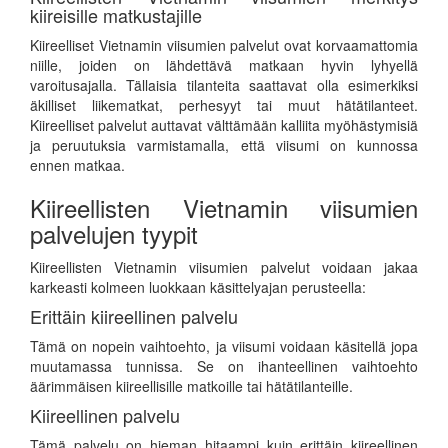
kiireisille matkustajille
Kiireelliset Vietnamin viisumien palvelut ovat korvaamattomia
niille, joiden on lähdettävä matkaan hyvin lyhyellä
varoitusajalla. Tällaisia tilanteita saattavat olla esimerkiksi
äkilliset liikematkat, perhesyyt tai muut hätätilanteet.
Kiireelliset palvelut auttavat välttämään kalliita myöhästymisiä
ja peruutuksia varmistamalla, että viisumi on kunnossa
ennen matkaa.
Kiireellisten Vietnamin viisumien
palvelujen tyypit
Kiireellisten Vietnamin viisumien palvelut voidaan jakaa
karkeasti kolmeen luokkaan käsittelyajan perusteella:
Erittäin kiireellinen palvelu
Tämä on nopein vaihtoehto, ja viisumi voidaan käsitellä jopa
muutamassa tunnissa. Se on ihanteellinen vaihtoehto
äärimmäisen kiireellisille matkoille tai hätätilanteille.
Kiireellinen palvelu
Tämä palvelu on hieman hitaampi kuin erittäin kiireellinen