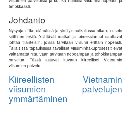
viisumien palveluista ja kuinka hankkia viisumisi nopeasti ja
tehokkaasti.
Johdanto
Nykyajan liike-elämässä ja yksityismatkailussa aika on usein
kriittinen tekijä. Yllättävät matkat ja toimeksiannot saattavat
johtaa tilanteisiin, joissa tarvitaan viisumi erittäin nopeasti.
Tällaisissa tapauksissa tavalliset viisuminhakuprosessit eivät
välttämättä riitä, vaan tarvitaan nopeampaa ja tehokkaampaa
palvelua. Tässä astuvat kuvaan kiireelliset Vietnamin
viisumien palvelut.
Kiireellisten Vietnamin
viisumien palvelujen
ymmärtäminen