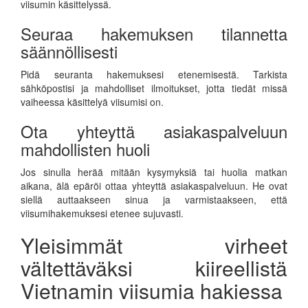
viisumin käsittelyssä.
Seuraa hakemuksen tilannetta
säännöllisesti
Pidä seuranta hakemuksesi etenemisestä. Tarkista
sähköpostisi ja mahdolliset ilmoitukset, jotta tiedät missä
vaiheessa käsittelyä viisumisi on.
Ota yhteyttä asiakaspalveluun
mahdollisten huoli
Jos sinulla herää mitään kysymyksiä tai huolia matkan
aikana, älä epäröi ottaa yhteyttä asiakaspalveluun. He ovat
siellä auttaakseen sinua ja varmistaakseen, että
viisumihakemuksesi etenee sujuvasti.
Yleisimmät virheet
vältettäväksi kiireellistä
Vietnamin viisumia hakiessa