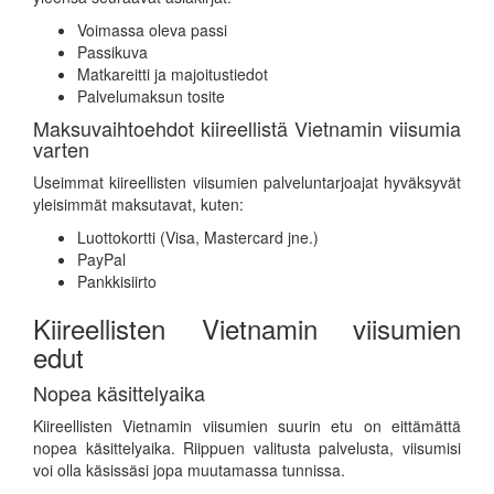
Voimassa oleva passi
Passikuva
Matkareitti ja majoitustiedot
Palvelumaksun tosite
Maksuvaihtoehdot kiireellistä Vietnamin viisumia
varten
Useimmat kiireellisten viisumien palveluntarjoajat hyväksyvät
yleisimmät maksutavat, kuten:
Luottokortti (Visa, Mastercard jne.)
PayPal
Pankkisiirto
Kiireellisten Vietnamin viisumien
edut
Nopea käsittelyaika
Kiireellisten Vietnamin viisumien suurin etu on eittämättä
nopea käsittelyaika. Riippuen valitusta palvelusta, viisumisi
voi olla käsissäsi jopa muutamassa tunnissa.