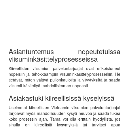
Asiantuntemus nopeutetuissa
viisuminkäsittelyprosesseissa
Kiireellisten viisumien palveluntarjoajat ovat erikoistuneet
nopeisiin ja tehokkaampiin viisuminkäsittelyprosesseihin. He
tietävät, miten välttyä pullonkauloilta ja viivytyksiltä ja saada
viisumit käsiteltyä mahdollisimman nopeasti.
Asiakastuki kiireellisissä kyselyissä
Useimmat kiireellisten Vietnamin viisumien palveluntarjoajat
tarjoavat myös mahdollisuuden kysyä neuvoa ja saada tukea
koko prosessin ajan. Tämä voi olla erittäin hyödyllistä, jos
sinulla on kiireellisiä kysymyksiä tai tarvitset apua