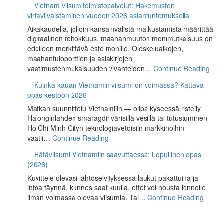
Vietnam viisumitoimistopalvelut: Hakemusten
virtaviivaistaminen vuoden 2026 asiantuntemuksella
Aikakaudella, jolloin kansainvälistä matkustamista määrittää
digitaalinen tehokkuus, maahanmuuton monimutkaisuus on
edelleen merkittävä este monille. Oleskeluaikojen,
maahantuloporttien ja asiakirjojen
vaatimustenmukaisuuden vivahteiden…
Continue Reading
Kuinka kauan Vietnamin viisumi on voimassa? Kattava
opas kestoon 2026
Matkan suunnittelu Vietnamiiin — olipa kyseessä risteily
Halonginlahden smaragdinvärisillä vesillä tai tutustuminen
Ho Chi Minh Cityn teknologiavetoisiin markkinoihin —
vaatii…
Continue Reading
Hätäviisumi Vietnamiin saavuttaessa: Lopullinen opas
(2026)
Kuvittele olevasi lähtöselvityksessä laukut pakattuina ja
intoa täynnä, kunnes saat kuulla, ettet voi nousta lennolle
ilman voimassa olevaa viisumia. Tai…
Continue Reading