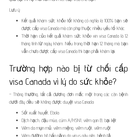
Lưu ý:
Kết quả khám sức khỏe tốt không có nghĩa là 100% bạn sẽ
được cấp visa Canada mà còn phụ thuộc nhiều yếu tố khác.
Thời hạn của kết quả khám sức khỏe xin visa Canada là 12
tháng tính từ ngày khám. Nếu trong thời hạn 12 tháng mà bạn
vẫn chưa được cấp visa Canada thì bạn phải khám lại.
Trường hợp nào bị từ chối cấp
visa Canada vì lý do sức khỏe?
– Thông thường, tất cả đương đơn mắc một trong các căn bệnh
dưới đây đều sẽ không được duyệt visa Canada:
Sốt xuất huyết, Ebola
Dịch hạch, đậu mùa, cúm A/H5N1, viêm gan B, bại liệt
Viêm da mụn mủ, viêm miệng, viêm ruột, viêm ruột
Viêm đường hô hấp nặng do virus gây nên, bệnh tả