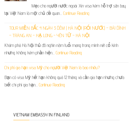
Mẹo cho người nước ngoài: Xin visa kèm hỗ trợ sân bay
tại Việt Nam là một chủ đề quan…
Continue Reading
TOUR MIỀN BẮC 4 NGÀY 3 ĐÊM | HÀ NỘI (RỐI NƯỚC) – BÁI ĐÍNH
– TRÀNG AN – HẠ LONG – YÊN TỬ – HÀ NỘI
Khám phá Hà Nội thủ đô nghìn năm tuổi mang trong mình nét cổ kính
nhưng không kém phần hiện…
Continue Reading
Chi phí gia hạn visa Mỹ cho người Việt Nam là bao nhiêu?
Bạn có visa Mỹ hết hạn không quá 12 tháng và cần gia hạn nhưng chưa
biết chi phí gia hạn…
Continue Reading
VIETNAM EMBASSY IN FINLAND