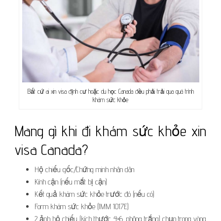
Bất cứ ai xin visa định cư hoặc du học Canada đều phải trải qua quá trình
khám sức khỏe
Mang gì khi đi khám sức khỏe xin
visa Canada?
Hộ chiếu gốc/Chứng minh nhân dân
Kính cận (nếu mắt bị cận)
Kết quả khám sức khỏe trước đó (nếu có)
Form khám sức khỏe (IMM 1017E)
2 ảnh hộ chiếu (kích thước 4×6, phông trắng) chụp trong vòng