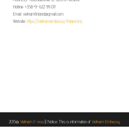
Hotline: +358-9- 622 99 011​​
Email: vietnamfinland@gmail.com
Website:
https://vietnamembassy-finland.org
2015@
Vietnam E-visa
||
Notice: This is information of
Vietnam Embassy
in Helsinki, Finland
, it is provided for informational and service purposes.