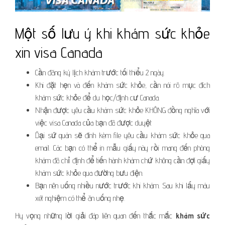
Một số lưu ý khi khám sức khỏe
xin visa Canada
Cần đăng ký lịch khám trước tối thiểu 2 ngày.
Khi đặt hẹn và đến khám sức khỏe, cần nói rõ mục đích
khám sức khỏe để du học/định cư Canada.
Nhận được yêu cầu khám sức khỏe KHÔNG đồng nghĩa với
việc visa Canada của bạn đã được duyệt
Đại sứ quán sẽ đính kèm file yêu cầu khám sức khỏe qua
email. Các bạn có thể in mẫu giấy này rồi mang đến phòng
khám đã chỉ định để tiến hành khám chứ không cần đợi giấy
khám sức khỏe qua đường bưu điện.
Bạn nên uống nhiều nước trước khi khám. Sau khi lấy máu
xét nghiệm có thể ăn uống nhẹ.
Hy vọng những lời giải đáp liên quan đến thắc mắc
khám sức