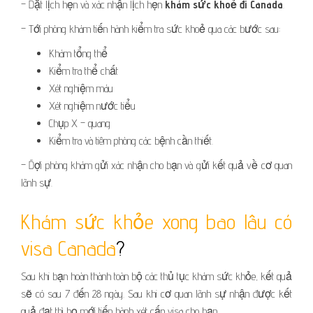
– Đặt lịch hẹn và xác nhận lịch hẹn
khám sức khoẻ đi Canada
.
– Tới phòng khám tiến hành kiểm tra sức khoẻ qua các bước sau:
Khám tổng thể
Kiểm tra thể chất
Xét nghiệm máu
Xét nghiệm nước tiểu
Chụp X – quang
Kiểm tra và tiêm phòng các bệnh cần thiết.
– Đợi phòng khám gửi xác nhận cho bạn và gửi kết quả về cơ quan
lãnh sự.
Khám sức khỏe xong bao lâu có
visa Canada
?
Sau khi bạn hoàn thành toàn bộ các thủ tục khám sức khỏe, kết quả
sẽ có sau 7 đến 28 ngày. Sau khi cơ quan lãnh sự nhận được kết
quả đạt thì họ mới tiến hành xét cấp visa cho bạn.