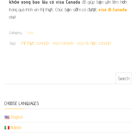
khỏe xong bao lâu có visa Canada
đã giúp bạn yên tâm hơn
trong quá trình xin thị thực. Chúc bạn sớm có được
visa
đi Canada
nhé!
Category
Visa
thị thực canada
visa canada
visa du học canada
Tags
Search for:
CHOOSE LANGUAGES
English
Italiano