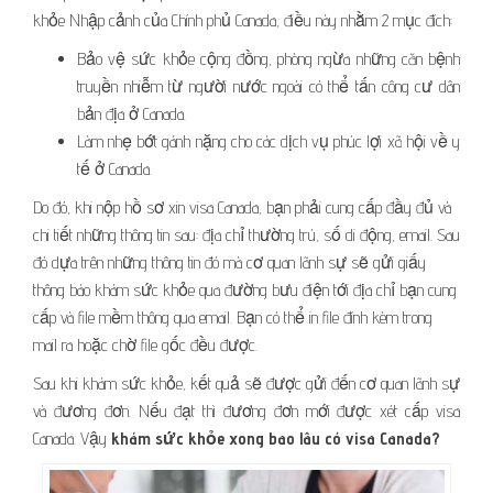
khỏe Nhập cảnh của Chính phủ Canada, điều này nhằm 2 mục đích:
Bảo vệ sức khỏe cộng đồng, phòng ngừa những căn bệnh
truyền nhiễm từ người nước ngoài có thể tấn công cư dân
bản địa ở Canada.
Làm nhẹ bớt gánh nặng cho các dịch vụ phúc lợi xã hội về y
tế ở Canada.
Do đó, khi nộp hồ sơ xin visa Canada, bạn phải cung cấp đầy đủ và
chi tiết những thông tin sau: địa chỉ thường trú, số di động, email. Sau
đó dựa trên những thông tin đó mà cơ quan lãnh sự sẽ gửi giấy
thông báo khám sức khỏe qua đường bưu điện tới địa chỉ bạn cung
cấp và file mềm thông qua email. Bạn có thể in file đính kèm trong
mail ra hoặc chờ file gốc đều được.
Sau khi khám sức khỏe, kết quả sẽ được gửi đến cơ quan lãnh sự
và đương đơn. Nếu đạt thì đương đơn mới được xét cấp visa
Canada. Vậy
khám sức khỏe xong bao lâu có visa Canada?