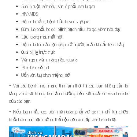
Sán lá ruột, sán dây, sán lá phổi, sán lá gan
HIV/AIDS
Bệnh do nấm, bệnh hủi do virus gây ra
Cúm, lao phổi, ho gà, bệnh bạch hầu, ho gà, viêm não, dại
Lậu, giang mai, mắt hột
Bệnh do liên cầu lợn gây ra ở người, xoắn khuẩn tiêu chảy
Quai bị, lỵ trực trực
Viêm gan, viêm màng não, rubella
Phát ban, sốt rét
Uốn ván, tay chân miệng, sởi
– Với các bệnh nhẹ, mang tính tạm thời thì các bạn không cần lo
lắng vì nó sẽ không làm ảnh hưởng đến kết quả xin visa Canada
của các bạn.
– Nếu bạn mắc các bệnh liên quan phổi với gan thì chỉ khi chữa
khỏi hoàn toàn bạn mới có thể nộp đơn xin cấp visa Canada lại.