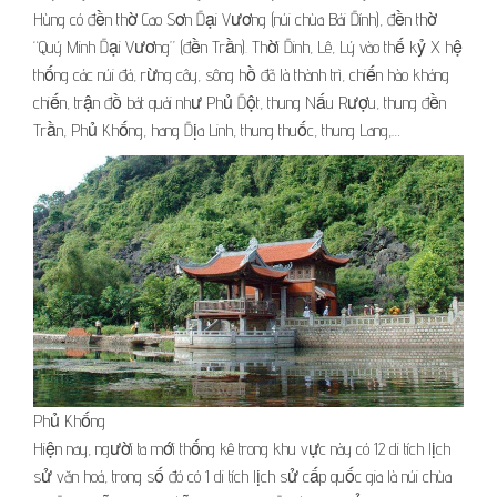
Hùng có đền thờ Cao Sơn Đại Vương (núi chùa Bái Đính), đền thờ
“Quý Minh Đại Vương” (đền Trần). Thời Đinh, Lê, Lý vào thế kỷ X hệ
thống các núi đá, rừng cây, sông hồ đã là thành trì, chiến hào kháng
chiến, trận đồ bát quái như Phủ Đột, thung Nấu Rượu, thung đền
Trần, Phủ Khống, hang Địa Linh, thung thuốc, thung Lang,…
Phủ Khống
Hiện nay, người ta mới thống kê trong khu vực này có 12 di tích lịch
sử văn hoá, trong số đó có 1 di tích lịch sử cấp quốc gia là núi chùa