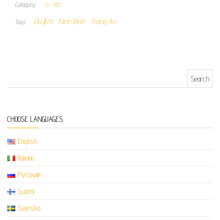
Category
Tin Tức
Du lịch
Ninh Bình
Tràng An
Tags
Search for:
CHOOSE LANGUAGES
English
Italiano
Русский
Suomi
Svenska