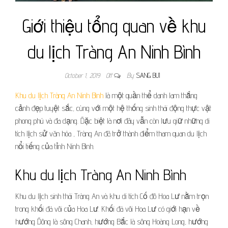
Giới thiệu tổng quan về khu
du lịch Tràng An Ninh Bình
October 1, 2019
Off
By
SANG BUI
Khu du lịch Tràng An Ninh Bình
là một quần thể danh lam thắng
cảnh đẹp tuyệt sắc, cùng với một hệ thống sinh thái động thực vật
phong phú và đa dạng. Đặc biệt là nơi đây vẫn còn lưu giữ những di
tích lịch sử văn hóa , Tràng An đã trở thành điểm tham quan du lịch
nổi tiếng của tỉnh Ninh Bình.
Khu du lịch Tràng An Ninh Bình
Khu du lịch sinh thái Tràng An và khu di tích Cố đô Hoa Lư nằm trọn
trong khối đá vôi của Hoa Lư. Khối đá vôi Hoa Lư có giới hạn về
hướng Đông là sông Chanh, hướng Bắc là sông Hoàng Long, hướng