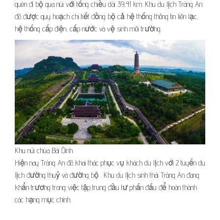
quèn đi bộ qua núi với tổng chiều dài 39,41 km. Khu du lịch Tràng An
đã được quy hoạch chi tiết đồng bộ cả hệ thống thông tin liên lạc,
hệ thống cấp điện, cấp nước và vệ sinh môi trường.
Khu núi chùa Bái Đính
Hiện nay Tràng An đã khai thác phục vụ khách du lịch với 2 tuyến du
lịch đường thuỷ và đường bộ . Khu du lịch sinh thái Tràng An đang
khẩn trương trong việc tập trung đầu tư phấn đấu để hoàn thành
các hạng mục chính.