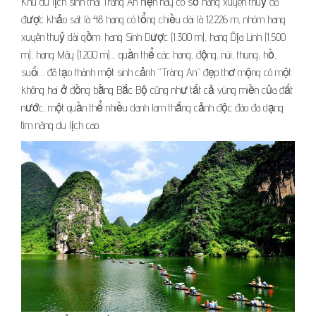
Khu du lịch sinh thái Tràng An hiện nay có số hang xuyên thuỷ đã
được khảo sát là 48 hang có tổng chiều dài là 12.226 m, nhóm hang
xuyên thuỷ dài gồm: hang Sinh Dược (1.300 m), hang Địa Linh (1.500
m), hang Mây (1.200 m)… quần thể các hang, động, núi, thung, hồ,
suối… đã tạo thành một sinh cảnh “Tràng An” đẹp thơ mộng có một
không hai ở đồng bằng Bắc Bộ cũng như tất cả vùng miền của đất
nước, một quần thể nhiều danh lam thắng cảnh độc đáo đa dạng
tìm năng du lịch cao.