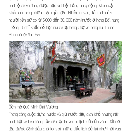
phát lộ đã và đang được nạo vét hệ thống hang động, khai quật
khảo cổ trong những năm gần đây. Nhiều di vật, dấu tích của
người tiền sử có từ 5.000 đến 30. 000 năm trước ở hang Bói, hang
Trống. Di chỉ khảo cổ học núi đá tại hang Chợ và hang núi Thung
Bình, núi đá ông Hay.
Đền thờ Quý Minh Đại Vương
Trong công cuộc dựng nước và giữ nước đầy gian khổ nhưng rất
oanh liệt và hào hùng của dân tộc ta, vai trò lịch sử của vùng đất nơi
đây được đánh dấu chói lọi với những dấu tích để lại như: thời vua