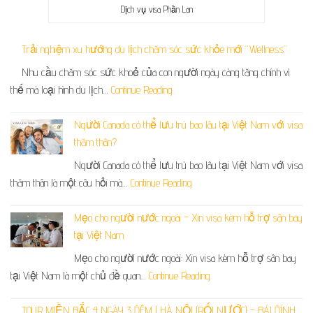
Dịch vụ visa Phần Lan
Trải nghiệm xu hướng du lịch chăm sóc sức khỏe mới “Wellness”
Nhu cầu chăm sóc sức khoẻ của con người ngày càng tăng chính vì
thế mà loại hình du lịch…
Continue Reading
Người Canada có thể lưu trú bao lâu tại Việt Nam với visa
thăm thân?
Người Canada có thể lưu trú bao lâu tại Việt Nam với visa
thăm thân là một câu hỏi mà…
Continue Reading
Mẹo cho người nước ngoài – Xin visa kèm hỗ trợ sân bay
tại Việt Nam
Mẹo cho người nước ngoài: Xin visa kèm hỗ trợ sân bay
tại Việt Nam là một chủ đề quan…
Continue Reading
TOUR MIỀN BẮC 4 NGÀY 3 ĐÊM | HÀ NỘI (RỐI NƯỚC) – BÁI ĐÍNH