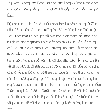
Tây Nam là sông Bến Đang. Tại phía Bắc, Đông và Đông Nam là các
cánh đồng bằng phẳng trù phú được bồi đắp từ hệ thống sông Vân,
Đáy…
Độ cao trung bình của các khối đá vôi Hoa Lư vào khoảng từ 70 m
đến 105 m thấp dần theo hướng Tây Bắc – Đông Nam. Tại huyện
Hoa Lư có nhiều di tích lịch sử văn hoá, danh thắng nổi tiếng. Khối
núi đá vôi chiếm gần như nửa diện tích phía Tây huyện, tập trung
chủ yếu tại các xã: Ninh Xuân, Trường Yên, Ninh Hải và phần lớn
thuộc về xã Gia Sinh huyện Gia Viễn. Toàn bộ dải đá vôi có đến vài
trăm ngọn. Núi phân bố với mật độ dày đặc, xếp liền nhau và nằm
kề từ xa xưa đã tồn tại các con đường mòn len lỏi của dân đi rừng,
càng đi về phía Đông núi sẽ thưa dần tạo nên nhiều thung Karst mà
dân địa phương ở đây gọi là “Thong” hoặc “Áng” như là thong Bái,
áng Mương, thung Lang, thung Tối Trong, thung Tối Ngoài, thung đền
Trần thung Nấu Rượu, . Dưới chân của các núi đá vôi nhiều nơi còn
xuất hiện các hàm ếch đây là dấu tích xâm thực của biển. Chính vì
vậy vùng núi đá vôi Hoa Lư còn có tên gọi khác là “Hạ Long trên
cạn”.