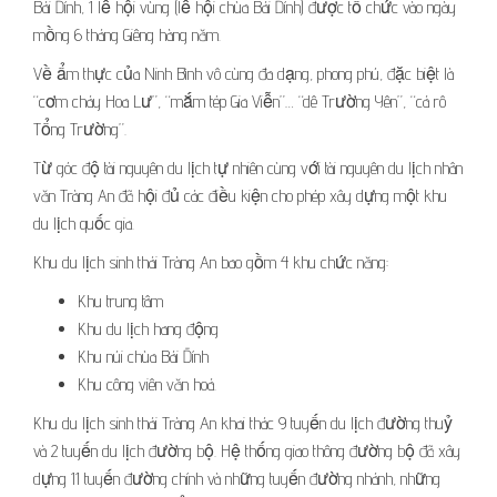
Bái Đính, 1 lễ hội vùng (lễ hội chùa Bái Đính) được tổ chức vào ngày
mồng 6 tháng Giêng hàng năm.
Về ẩm thực của Ninh Bình vô cùng đa dạng, phong phú, đặc biệt là
“cơm cháy Hoa Lư”, “mắm tép Gia Viễn”… “dê Trường Yên”, “cá rô
Tổng Trường”.
Từ góc độ tài nguyên du lịch tự nhiên cùng với tài nguyên du lịch nhân
văn Tràng An đã hội đủ các điều kiện cho phép xây dựng một khu
du lịch quốc gia.
Khu du lịch sinh thái Tràng An bao gồm 4 khu chức năng:
Khu trung tâm
Khu du lịch hang động
Khu núi chùa Bái Đính
Khu công viên văn hoá.
Khu du lịch sinh thái Tràng An khai thác 9 tuyến du lịch đường thuỷ
và 2 tuyến du lịch đường bộ. Hệ thống giao thông đường bộ đã xây
dựng 11 tuyến đường chính và những tuyến đường nhánh, những