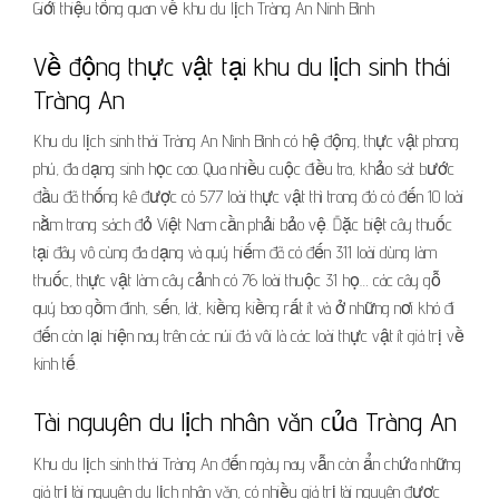
Giới thiệu tổng quan về khu du lịch Tràng An Ninh Bình
Về động thực vật tại khu du lịch sinh thái
Tràng An
Khu du lịch sinh thái Tràng An Nình Bình có hệ động, thực vật phong
phú, đa dạng sinh học cao. Qua nhiều cuộc điều tra, khảo sát bước
đầu đã thống kê được có 577 loài thực vật thì trong đó có đến 10 loài
nằm trong sách đỏ Việt Nam cần phải bảo vệ. Đặc biệt cây thuốc
tại đây vô cùng đa dạng và quý hiếm đã có đến 311 loài dùng làm
thuốc, thực vật làm cây cảnh có 76 loài thuộc 31 họ… các cây gỗ
quý bao gồm đinh, sến, lát, kiềng kiềng rất ít và ở những nơi khó đi
đến còn lại hiện nay trên các núi đá vôi là các loài thực vật ít giá trị về
kinh tế.
Tài nguyên du lịch nhân văn của Tràng An
Khu du lịch sinh thái Tràng An đến ngày nay vẫn còn ẩn chứa những
giá trị tài nguyên du lịch nhân văn, có nhiều giá trị tài nguyên được