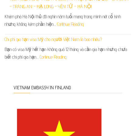
– TRÀNG AN – HẠ LONG – YÊN TỬ – HÀ NỘI
Khám phá Hà Nội thủ đô nghìn năm tuổi mang trong mình nét cổ kính
nhưng không kém phần hiện…
Continue Reading
Chi phí gia hạn visa Mỹ cho người Việt Nam là bao nhiêu?
Bạn có visa Mỹ hết hạn không quá 12 tháng và cần gia hạn nhưng chưa
biết chi phí gia hạn…
Continue Reading
VIETNAM EMBASSY IN FINLAND