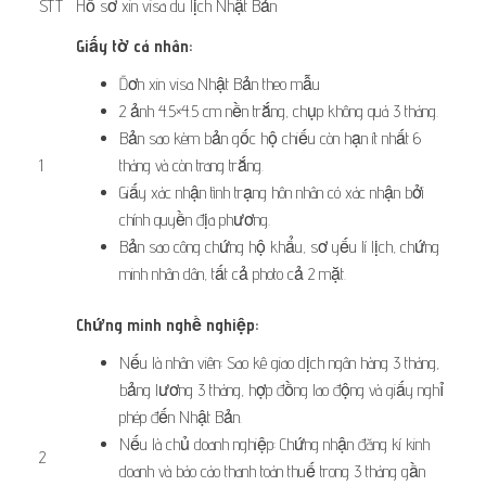
STT
Hồ sơ xin visa du lịch Nhật Bản
Giấy tờ cá nhân:
Đơn xin visa Nhật Bản theo mẫu
2 ảnh 4.5×4.5 cm nền trắng, chụp không quá 3 tháng.
Bản sao kèm bản gốc hộ chiếu còn hạn ít nhất 6
1
tháng và còn trang trắng.
Giấy xác nhận tình trạng hôn nhân có xác nhận bởi
chính quyền địa phương.
Bản sao công chứng hộ khẩu, sơ yếu lí lịch, chứng
minh nhân dân, tất cả photo cả 2 mặt.
Chứng minh nghề nghiệp:
Nếu là nhân viên: Sao kê giao dịch ngân hàng 3 tháng,
bảng lương 3 tháng, hợp đồng lao động và giấy nghỉ
phép đến Nhật Bản.
Nếu là chủ doanh nghiệp: Chứng nhận đăng kí kinh
2
doanh và báo cáo thanh toán thuế trong 3 tháng gần