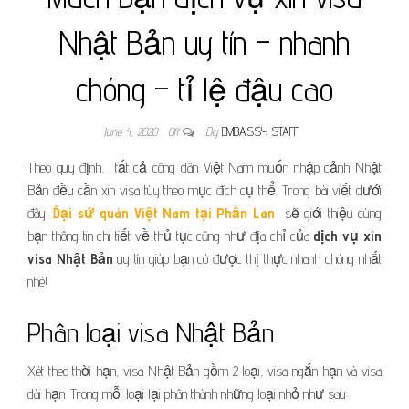
Nhật Bản uy tín – nhanh
chóng – tỉ lệ đậu cao
June 4, 2020
Off
By
EMBASSY STAFF
Theo quy định, tất cả công dân Việt Nam muốn nhập cảnh Nhật
Bản đều cần xin visa tùy theo mục đích cụ thể. Trong bài viết dưới
đây,
Đại sứ quán Việt Nam tại Phần Lan
sẽ giới thiệu cùng
bạn thông tin chi tiết về thủ tục cũng như địa chỉ của
dịch vụ xin
visa Nhật Bản
uy tín giúp bạn có được thị thực nhanh chóng nhất
nhé!
Phân loại visa Nhật Bản
Xét theo thời hạn, visa Nhật Bản gồm 2 loại, visa ngắn hạn và visa
dài hạn. Trong mỗi loại lại phân thành những loại nhỏ như sau: