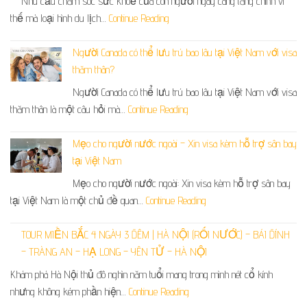
Nhu cầu chăm sóc sức khoẻ của con người ngày càng tăng chính vì
thế mà loại hình du lịch…
Continue Reading
Người Canada có thể lưu trú bao lâu tại Việt Nam với visa
thăm thân?
Người Canada có thể lưu trú bao lâu tại Việt Nam với visa
thăm thân là một câu hỏi mà…
Continue Reading
Mẹo cho người nước ngoài – Xin visa kèm hỗ trợ sân bay
tại Việt Nam
Mẹo cho người nước ngoài: Xin visa kèm hỗ trợ sân bay
tại Việt Nam là một chủ đề quan…
Continue Reading
TOUR MIỀN BẮC 4 NGÀY 3 ĐÊM | HÀ NỘI (RỐI NƯỚC) – BÁI ĐÍNH
– TRÀNG AN – HẠ LONG – YÊN TỬ – HÀ NỘI
Khám phá Hà Nội thủ đô nghìn năm tuổi mang trong mình nét cổ kính
nhưng không kém phần hiện…
Continue Reading