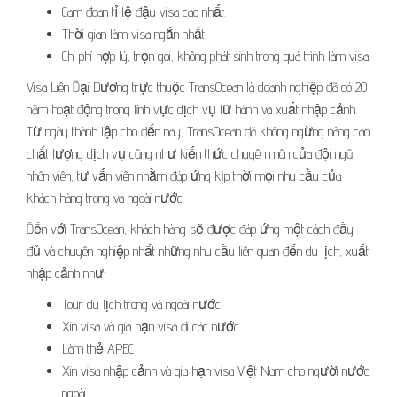
Cam đoan tỉ lệ đậu visa cao nhất.
Thời gian làm visa ngắn nhất.
Chi phí hợp lý, trọn gói, không phát sinh trong quá trình làm visa.
Visa Liên Đại Dương trực thuộc TransOcean là doanh nghiệp đã có 20
năm hoạt động trong lĩnh vực dịch vụ lữ hành và xuất nhập cảnh.
Từ ngày thành lập cho đến nay, TransOcean đã không ngừng nâng cao
chất lượng dịch vụ cũng như kiến thức chuyên môn của đội ngũ
nhân viên, tư vấn viên nhằm đáp ứng kịp thời mọi nhu cầu của
khách hàng trong và ngoài nước.
Đến với TransOcean, khách hàng sẽ được đáp ứng một cách đầy
đủ và chuyên nghiệp nhất những nhu cầu liên quan đến du lịch, xuất
nhập cảnh như:
Tour du lịch trong và ngoài nước
Xin visa và gia hạn visa đi các nước.
Làm thẻ APEC
Xin visa nhập cảnh và gia hạn visa Việt Nam cho người nước
ngoài.