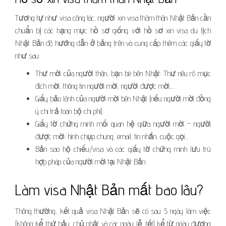
Tương tự như visa công tác, người xin visa thăm thân Nhật Bản cần
chuẩn bị các hạng mục hồ sơ giống với hồ sơ xin visa du lịch
Nhật Bản đã hướng dẫn ở bảng trên và cung cấp thêm các giấy tờ
như sau:
Thư mời của người thân, bạn bè bên Nhật: Thư nêu rõ mục
đích mời, thông tin người mời, người được mời,…
Giấy bảo lãnh của người mời bên Nhật (nếu người mời đồng
ý chi trả toàn bộ chi phí).
Giấy tờ chứng minh mối quan hệ giữa người mời – người
được mời: hình chụp chung, email, tin nhắn, cuộc gọi…
Bản sao hộ chiếu/visa và các giấy tờ chứng minh lưu trú
hợp pháp của người mời tại Nhật Bản.
Làm visa Nhật Bản mất bao lâu?
Thông thường, kết quả visa Nhật Bản sẽ có sau 5 ngày làm việc
(không kể thứ bảy, chủ nhật và các ngày lễ, tết) kể từ ngày đương