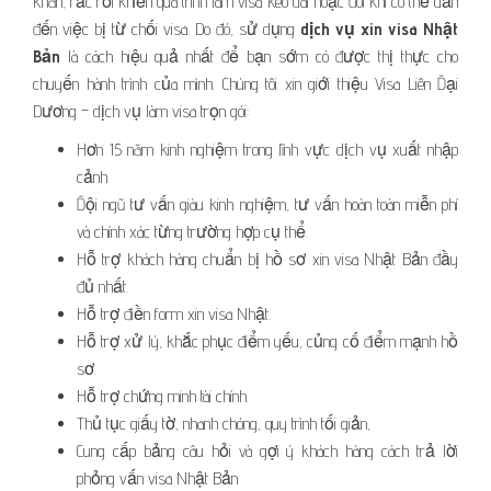
khăn, rắc rối khiến quá trình làm visa kéo dài hoặc đôi khi có thể dẫn
đến việc bị từ chối visa. Do đó, sử dụng
dịch vụ xin visa Nhật
Bản
là cách hiệu quả nhất để bạn sớm có được thị thực cho
chuyến hành trình của mình. Chúng tôi xin giới thiệu Visa Liên Đại
Dương – dịch vụ làm visa trọn gói:
Hơn 15 năm kinh nghiệm trong lĩnh vực dịch vụ xuất nhập
cảnh
Đội ngũ tư vấn giàu kinh nghiệm, tư vấn hoàn toàn miễn phí
và chính xác từng trường hợp cụ thể.
Hỗ trợ khách hàng chuẩn bị hồ sơ xin visa Nhật Bản đầy
đủ nhất.
Hỗ trợ điền form xin visa Nhật.
Hỗ trợ xử lý, khắc phục điểm yếu, củng cố điểm mạnh hồ
sơ.
Hỗ trợ chứng minh tài chính.
Thủ tục giấy tờ, nhanh chóng, quy trình tối giản,
Cung cấp bảng câu hỏi và gợi ý khách hàng cách trả lời
phỏng vấn visa Nhật Bản