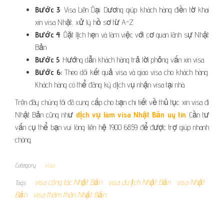
Bước 3
: Visa Liên Đại Dương giúp khách hàng điền tờ khai
xin visa Nhật, xử lý hồ sơ từ A-Z
Bước 4
: Đặt lịch hẹn và làm việc với cơ quan lãnh sự Nhật
Bản
Bước 5
: Hướng dẫn khách hàng trả lời phỏng vấn xin visa.
Bước 6:
Theo dõi kết quả visa và giao visa cho khách hàng.
Khách hàng có thể đăng ký dịch vụ nhận visa tại nhà.
Trên đây chúng tôi đã cung cấp cho bạn chi tiết về thủ tục xin visa đi
Nhật Bản cũng như
dịch vụ làm visa Nhật Bản uy tín
. Cần tư
vấn cụ thể bạn vui lòng liên hệ 1900 6859 để được trợ giúp nhanh
chóng.
Category
Visa
visa công tác Nhật Bản
visa du lịch Nhật Bản
visa Nhật
Tags
Bản
visa thăm thân Nhật Bản