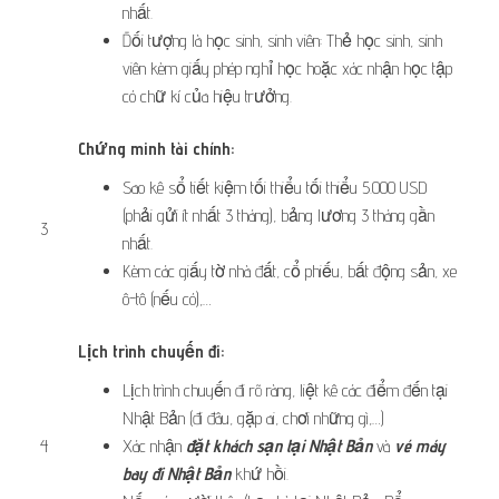
nhất.
Đối tượng là học sinh, sinh viên: Thẻ học sinh, sinh
viên kèm giấy phép nghỉ học hoặc xác nhận học tập
có chữ kí của hiệu trưởng.
Chứng minh tài chính:
Sao kê sổ tiết kiệm tối thiểu tối thiểu 5.000 USD
(phải gửi ít nhất 3 tháng), bảng lương 3 tháng gần
3
nhất.
Kèm các giấy tờ nhà đất, cổ phiếu, bất động sản, xe
ô-tô (nếu có),…
Lịch trình chuyến đi:
Lịch trình chuyến đi rõ ràng, liệt kê các điểm đến tại
Nhật Bản (đi đâu, gặp ai, chơi những gì,…)
4
Xác nhận
đặt khách sạn tại Nhật Bản
và
vé máy
bay đi Nhật Bản
khứ hồi.