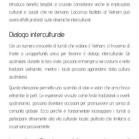
introduca benefici tangibili, è cruciale considerare anche le implicazioni
culturali e sociali che ne derivano. L’accesso facilitato al Vietnam può
avere effetti profondi sulle dinamiche interculturali.
Dialogo interculturale
Con un numero crescente di turisti che visitano il Vietnam, ci troviamo di
fronte a un’opportunità unica per favorire il dialogo interculturale. Gli
australiani, durante le loro visite, possono immergersi nei costumi e nelle
tradizioni vietnamite, mentre i locali possono apprendere dalla cultura
australiana.
Questa interazione permette uno scambio di idee e valori che arricchisce
entrambe le parti. Le esperienze vissute, come feste tradizionali o eventi
gastronomici, possono diventare occasioni per promuovere un senso di
comunità globale. Ecco perché è fondamentale incoraggiare i turisti a
partecipare attivamente alla vita culturale locale, piuttosto che limitarsi a
osservare passivamente.