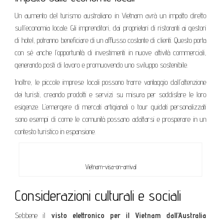
Un aumento del turismo australiano in Vietnam avrà un impatto diretto
sull’economia locale. Gli imprenditori, dai proprietari di ristoranti ai gestori
di hotel, potranno beneficiare di un afflusso costante di clienti. Questo porta
con sé anche l’opportunità di investimenti in nuove attività commerciali,
generando posti di lavoro e promuovendo uno sviluppo sostenibile.
Inoltre, le piccole imprese locali possono trarre vantaggio dall’attenzione
dei turisti, creando prodotti e servizi su misura per soddisfare le loro
esigenze. L’emergere di mercati artigianali o tour guidati personalizzati
sono esempi di come le comunità possano adattarsi e prosperare in un
contesto turistico in espansione.
Vietnam-visa-on-arrival
Considerazioni culturali e sociali
Sebbene il
visto elettronico per il Vietnam dall’Australia