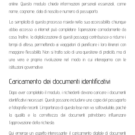
online. Questo modulo chiede informazioni personali essenziali, come
nome, cognome, data di nascita e numero di passaporto.
La semplicità di questo processo risiede nella sua accessibilità; chiunque
abbia accesso a internet può completare l’operazione comodamente da
casa. Inoltre, la digitalizzazione di questi passaggi contribuisce a ridurre i
tempi di attesa, permettendo ai viaggiatori di pianificare i loro itinerari con
maggiore flessibilità. Non si tratta solo di una questione di praticità, ma di
una vera e propria rivoluzione nel modo in cui interagiamo con le
istituzioni governative.
Caricamento dei documenti identificativi
Dopo aver completato il modulo, i richiedenti devono caricare i documenti
identificativi necessari. Questi possono includere una copia del passaporto
e fotografie recenti. L’importanza di questa fase non va sottovalutata, poiché
la qualità e la correttezza dei documenti potrebbero influenzare
l’approvazione della richiesta.
Qui emerge un aspetto interessante: il caricamento digitale di documenti