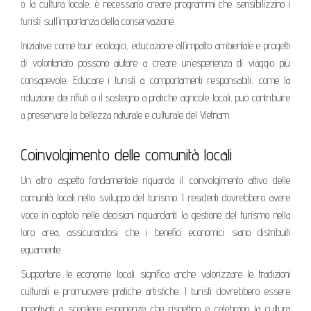
o la cultura locale, è necessario creare programmi che sensibilizzino i
turisti sull’importanza della conservazione.
Iniziative come tour ecologici, educazione all’impatto ambientale e progetti
di volontariato possono aiutare a creare un’esperienza di viaggio più
consapevole. Educare i turisti a comportamenti responsabili, come la
riduzione dei rifiuti o il sostegno a pratiche agricole locali, può contribuire
a preservare la bellezza naturale e culturale del Vietnam.
Coinvolgimento delle comunità locali
Un altro aspetto fondamentale riguarda il coinvolgimento attivo delle
comunità locali nello sviluppo del turismo. I residenti dovrebbero avere
voce in capitolo nelle decisioni riguardanti la gestione del turismo nella
loro area, assicurandosi che i benefici economici siano distribuiti
equamente.
Supportare le economie locali significa anche valorizzare le tradizioni
culturali e promuovere pratiche artistiche. I turisti dovrebbero essere
incentivati a scegliere esperienze che rispettino e celebrano la cultura