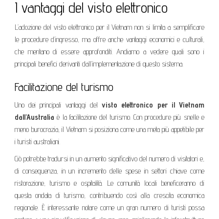
I vantaggi del visto elettronico
L’adozione del visto elettronico per il Vietnam non si limita a semplificare
le procedure d’ingresso, ma offre anche vantaggi economici e culturali,
che meritano di essere approfonditi. Andiamo a vedere quali sono i
principali benefici derivanti dall’implementazione di questo sistema.
Facilitazione del turismo
Uno dei principali vantaggi del
visto elettronico per il Vietnam
dall’Australia
è la facilitazione del turismo. Con procedure più snelle e
meno burocrazia, il Vietnam si posiziona come una meta più appetibile per
i turisti australiani.
Ciò potrebbe tradursi in un aumento significativo del numero di visitatori e,
di conseguenza, in un incremento delle spese in settori chiave come
ristorazione, turismo e ospitalità. Le comunità locali beneficeranno di
questa ondata di turismo, contribuendo così alla crescita economica
regionale. È interessante notare come un gran numero di turisti possa