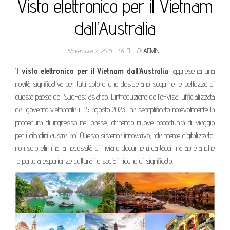
Visto elettronico per il Vietnam
dall’Australia
Novembre 2, 2024
Off
Di
ADMIN
Il
visto elettronico per il Vietnam dall’Australia
rappresenta una
novità significativa per tutti coloro che desiderano scoprire le bellezze di
questo paese del Sud-est asiatico. L’introduzione dell’e-Visa, ufficializzata
dal governo vietnamita il 15 agosto 2023, ha semplificato notevolmente la
procedura di ingresso nel paese, offrendo nuove opportunità di viaggio
per i cittadini australiani. Questo sistema innovativo, totalmente digitalizzato,
non solo elimina la necessità di inviare documenti cartacei ma apre anche
le porte a esperienze culturali e sociali ricche di significato.