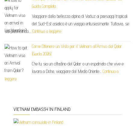
Guida Completa
Viaggiare dalla bellezza alpina di Vaduz ai paesaggi tropicali
del Sud-Est asiatico è un viaggio entusiasmante. Tuttavia, se
stai pianificando…
Continua a leggere
Come Ottenere un Visto per il Vietnam all’Arrivo dal Qatar
(Guida 2026)
Che tu sia un cittadino del Qatar o un espatriato che vive e
lavora a Doha, viaggiare dal Medio Oriente…
Continua a
leggere
VIETNAM EMBASSY IN FINLAND