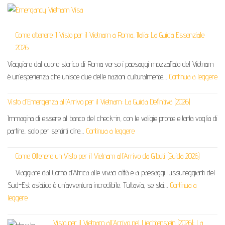
Come ottenere il Visto per il Vietnam a Roma, Italia: La Guida Essenziale
2026
Viaggiare dal cuore storico di Roma verso i paesaggi mozzafiato del Vietnam
è un’esperienza che unisce due delle nazioni culturalmente…
Continua a leggere
Visto d’Emergenza all’Arrivo per il Vietnam: La Guida Definitiva (2026)
Immagina di essere al banco del check-in, con le valigie pronte e tanta voglia di
partire, solo per sentirti dire…
Continua a leggere
Come Ottenere un Visto per il Vietnam all’Arrivo da Gibuti (Guida 2026)
Viaggiare dal Corno d’Africa alle vivaci città e ai paesaggi lussureggianti del
Sud-Est asiatico è un’avventura incredibile. Tuttavia, se stai…
Continua a
leggere
Visto per il Vietnam all’Arrivo nel Liechtenstein (2026): La