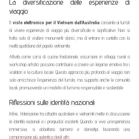
La diversificazione delle esperienze di
viaggio
Il
visto elettronico per il Vietnam dall’Australia
consente ai turisti
di vivere esperienze di viaggio più diversificate e significative. Non si
tratta solo di visitare monumenti storici, ma di entrare in contatto con la
realtà quotidiana del popolo vietnamita.
Attività come corsi di cucina tradizionale, escursioni in villaggi rurali o
workshop artistici possono contribuire a creare un legame emotivo tra i
visitatori e la cultura locale. Questo approccio più profondo al viaggio non
solo arricchisce l’esperienza del turista, ma supporta anche le comunità
locali, promuovendo un modello di turismo responsabile e sostenibile.
Riflessioni sulle identità nazionali
Infine, l’interazione tra cittadini australiani e vietnamiti mette in discussione
le identità nazionali e i pregiudizi esistenti. Quando si vive un’esperienza
immersiva, si abbattano barriere e stereotipi, favorendo una
comprensione più autentica degli altri.