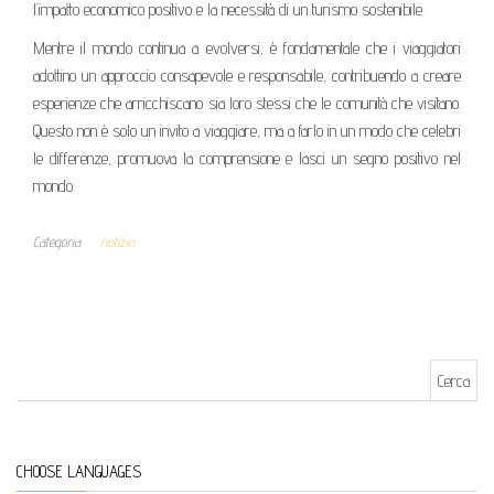
l’impatto economico positivo e la necessità di un turismo sostenibile.
Mentre il mondo continua a evolversi, è fondamentale che i viaggiatori
adottino un approccio consapevole e responsabile, contribuendo a creare
esperienze che arricchiscano sia loro stessi che le comunità che visitano.
Questo non è solo un invito a viaggiare, ma a farlo in un modo che celebri
le differenze, promuova la comprensione e lasci un segno positivo nel
mondo.
Categoria
notizia
Ricerca per:
CHOOSE LANGUAGES