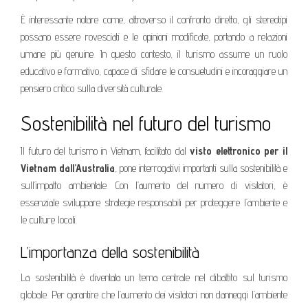
È interessante notare come, attraverso il confronto diretto, gli stereotipi
possano essere rovesciati e le opinioni modificate, portando a relazioni
umane più genuine. In questo contesto, il turismo assume un ruolo
educativo e formativo, capace di sfidare le consuetudini e incoraggiare un
pensiero critico sulla diversità culturale.
Sostenibilità nel futuro del turismo
Il futuro del turismo in Vietnam, facilitato dal
visto elettronico per il
Vietnam dall’Australia
, pone interrogativi importanti sulla sostenibilità e
sull’impatto ambientale. Con l’aumento del numero di visitatori, è
essenziale sviluppare strategie responsabili per proteggere l’ambiente e
le culture locali.
L’importanza della sostenibilità
La sostenibilità è diventata un tema centrale nel dibattito sul turismo
globale. Per garantire che l’aumento dei visitatori non danneggi l’ambiente