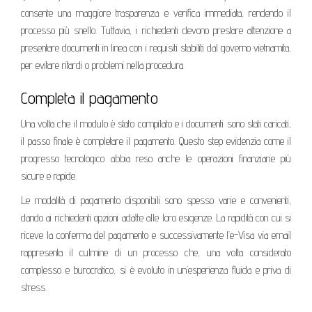
consente una maggiore trasparenza e verifica immediata, rendendo il
processo più snello. Tuttavia, i richiedenti devono prestare attenzione a
presentare documenti in linea con i requisiti stabiliti dal governo vietnamita,
per evitare ritardi o problemi nella procedura.
Completa il pagamento
Una volta che il modulo è stato compilato e i documenti sono stati caricati,
il passo finale è completare il pagamento. Questo step evidenzia come il
progresso tecnologico abbia reso anche le operazioni finanziarie più
sicure e rapide.
Le modalità di pagamento disponibili sono spesso varie e convenienti,
dando ai richiedenti opzioni adatte alle loro esigenze. La rapidità con cui si
riceve la conferma del pagamento e successivamente l’e-Visa via email
rappresenta il culmine di un processo che, una volta considerato
complesso e burocratico, si è evoluto in un’esperienza fluida e priva di
stress.