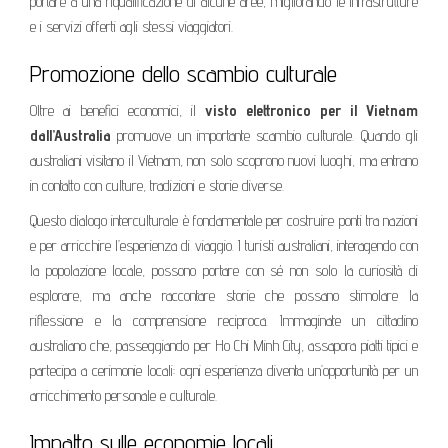
portare a una riqualificazione di alcune aree, migliorando le infrastrutture
e i servizi offerti agli stessi viaggiatori.
Promozione dello scambio culturale
Oltre ai benefici economici, il
visto elettronico per il Vietnam
dall’Australia
promuove un importante scambio culturale. Quando gli
australiani visitano il Vietnam, non solo scoprono nuovi luoghi, ma entrano
in contatto con culture, tradizioni e storie diverse.
Questo dialogo interculturale è fondamentale per costruire ponti tra nazioni
e per arricchire l’esperienza di viaggio. I turisti australiani, interagendo con
la popolazione locale, possono portare con sé non solo la curiosità di
esplorare, ma anche raccontare storie che possano stimolare la
riflessione e la comprensione reciproca. Immaginate un cittadino
australiano che, passeggiando per Ho Chi Minh City, assapora piatti tipici e
partecipa a cerimonie locali: ogni esperienza diventa un’opportunità per un
arricchimento personale e culturale.
Impatto sulle economie locali