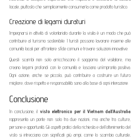
locale, piuttosto che semplicemente consumarla come prodotto turistico.
Creazione di legami duraturi
Impegnarsi in attività di volontariato durante la visita è un modo che può
contribuire al turismo sostenibile. I turisti possono lavorare insieme alle
comunità locali per affrontare sfide comuni e trovare soluzioni innovative.
Questi scambi non solo arricchiscono il soggiorno del visitatore, ma
creano legami profondi con le comunità e lasciano un’impronta positiva.
Ogni azione, anche se piccola, può contribuire a costruire un futuro
migliore, dove rispetto e responsabilità sono alla base di ogni interazione.
Conclusione
In conclusione, il
visto elettronico per il Vietnam dall’Australia
rappresenta un ponte non solo tra due nazioni, ma anche tra culture,
persone e opportunità. Gli aspetti pratici della richiesta e dell’ottenimento del
visto si intrecciano con significati più ampi, come lo scambio culturale,