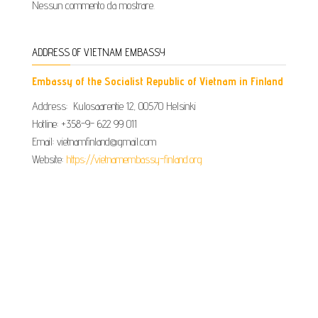
Nessun commento da mostrare.
ADDRESS OF VIETNAM EMBASSY
Embassy of the Socialist Republic of Vietnam in Finland
Address: Kulosaarentie 12, 00570 Helsinki
Hotline: +358-9- 622 99 011​​
Email: vietnamfinland@gmail.com
Website:
https://vietnamembassy-finland.org