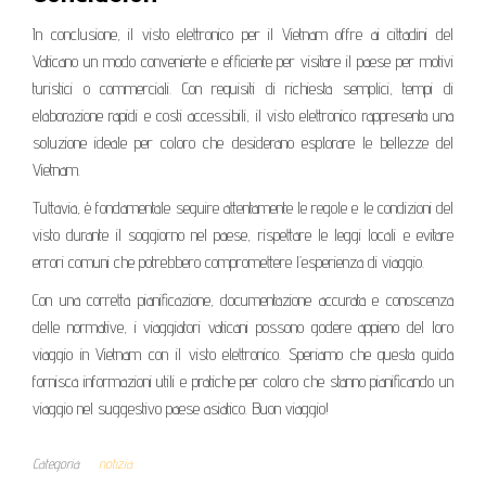
In conclusione, il visto elettronico per il Vietnam offre ai cittadini del
Vaticano un modo conveniente e efficiente per visitare il paese per motivi
turistici o commerciali. Con requisiti di richiesta semplici, tempi di
elaborazione rapidi e costi accessibili, il visto elettronico rappresenta una
soluzione ideale per coloro che desiderano esplorare le bellezze del
Vietnam.
Tuttavia, è fondamentale seguire attentamente le regole e le condizioni del
visto durante il soggiorno nel paese, rispettare le leggi locali e evitare
errori comuni che potrebbero compromettere l’esperienza di viaggio.
Con una corretta pianificazione, documentazione accurata e conoscenza
delle normative, i viaggiatori vaticani possono godere appieno del loro
viaggio in Vietnam con il visto elettronico. Speriamo che questa guida
fornisca informazioni utili e pratiche per coloro che stanno pianificando un
viaggio nel suggestivo paese asiatico. Buon viaggio!
Categoria
notizia