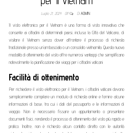
per il Vietnam
Luglio 21, 2024
Off
Di
ADMIN
Il visto elettronico per il Vietnam è una forma di visto innovativa che
consente ai cittadini di determinati paesi, inclusa la Città del Vaticano, di
visitare il Vietnam senza dover affrontare il processo di richiesta
tradizionale presso un’ambasciata o un consolato vietnamita. Questa nuova
modalità di ottenimento del visto offre numerosi vantaggi che semplificano
notevolmente la pianificazione dei viaggi per i cittadini vaticani.
Facilità di ottenimento
Per richiedere il visto elettronico per il Vietnam, i cittadini vaticani devono
semplicemente compilare un modulo di richiesta online e fornire alcune
informazioni di base, tra cui i dati del passaporto e le informazioni di
viaggio. Non è necessario fissare un appuntamento o presentare
documenti fisici, rendendo il processo di ottenimento del visto più rapido e
pratico. Inoltre, non è richiesto alcun contatto diretto con le autorità