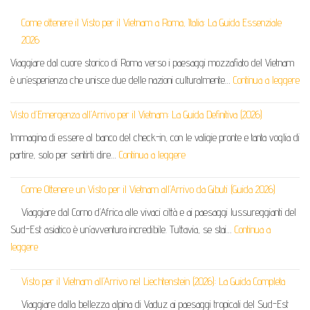
Come ottenere il Visto per il Vietnam a Roma, Italia: La Guida Essenziale
2026
Viaggiare dal cuore storico di Roma verso i paesaggi mozzafiato del Vietnam
è un’esperienza che unisce due delle nazioni culturalmente…
Continua a leggere
Visto d’Emergenza all’Arrivo per il Vietnam: La Guida Definitiva (2026)
Immagina di essere al banco del check-in, con le valigie pronte e tanta voglia di
partire, solo per sentirti dire…
Continua a leggere
Come Ottenere un Visto per il Vietnam all’Arrivo da Gibuti (Guida 2026)
Viaggiare dal Corno d’Africa alle vivaci città e ai paesaggi lussureggianti del
Sud-Est asiatico è un’avventura incredibile. Tuttavia, se stai…
Continua a
leggere
Visto per il Vietnam all’Arrivo nel Liechtenstein (2026): La Guida Completa
Viaggiare dalla bellezza alpina di Vaduz ai paesaggi tropicali del Sud-Est