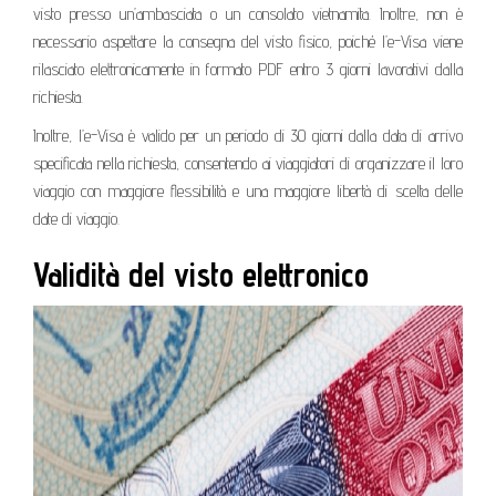
visto presso un’ambasciata o un consolato vietnamita. Inoltre, non è
necessario aspettare la consegna del visto fisico, poiché l’e-Visa viene
rilasciato elettronicamente in formato PDF entro 3 giorni lavorativi dalla
richiesta.
Inoltre, l’e-Visa è valido per un periodo di 30 giorni dalla data di arrivo
specificata nella richiesta, consentendo ai viaggiatori di organizzare il loro
viaggio con maggiore flessibilità e una maggiore libertà di scelta delle
date di viaggio.
Validità del visto elettronico