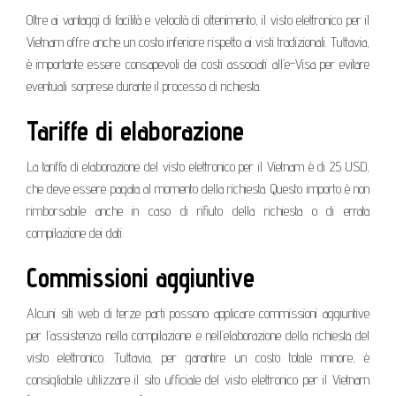
Oltre ai vantaggi di facilità e velocità di ottenimento, il visto elettronico per il
Vietnam offre anche un costo inferiore rispetto ai visti tradizionali. Tuttavia,
è importante essere consapevoli dei costi associati all’e-Visa per evitare
eventuali sorprese durante il processo di richiesta.
Tariffe di elaborazione
La tariffa di elaborazione del visto elettronico per il Vietnam è di 25 USD,
che deve essere pagata al momento della richiesta. Questo importo è non
rimborsabile anche in caso di rifiuto della richiesta o di errata
compilazione dei dati.
Commissioni aggiuntive
Alcuni siti web di terze parti possono applicare commissioni aggiuntive
per l’assistenza nella compilazione e nell’elaborazione della richiesta del
visto elettronico. Tuttavia, per garantire un costo totale minore, è
consigliabile utilizzare il sito ufficiale del visto elettronico per il Vietnam