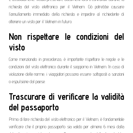
richiesta del visto elettronico per il Vietnam. Ciò potrebbe causare
l’annullamento immediato della richiesta e impedire al richiedente di
ottenere un visto per il Vietnam in futuro.
Non rispettare le condizioni del
visto
Come menzionato in precedenza, è importante rispettare le regole e le
condizioni del visto elettronico durante il soggiorno in Vietnam. In caso di
violazione delle norme, i viaggiatori possono essere sottoposti a sanzioni
o espulsione dal paese.
Trascurare di verificare la validità
del passaporto
Prima di fare richiesta del visto elettronico per il Vietnam, è fondamentale
verificare che il proprio passaporto sia valido per almeno 6 mesi dalla