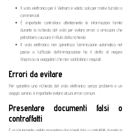
Il visto elettronico per il Vietnam è valido solo per motivi turistici o
commerciali.
È importante controllare attentamente le informazioni fornite
durante la richiesta del visto per evitare errori o omissioni che
potrebbero causare il rifiuto della richiesta.
Il visto elettronico non garantisce l’ammissione automatica nel
paese e l’ufficiale dell’immigrazione ha il diritto di negare
l’ingresso ai viaggiatori che non soddisfano i requisiti.
Errori da evitare
Per garantire una richiesta del visto elettronico senza problemi e un
viaggio sereno, è importante evitare alcuni errori comuni:
Presentare documenti falsi o
contraffatti
È assolutamente vietato presentare documenti falsi o contraffatti durante la