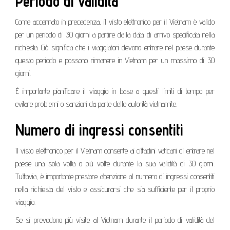
Periodo di validità
Come accennato in precedenza, il visto elettronico per il Vietnam è valido
per un periodo di 30 giorni a partire dalla data di arrivo specificata nella
richiesta. Ciò significa che i viaggiatori devono entrare nel paese durante
questo periodo e possono rimanere in Vietnam per un massimo di 30
giorni.
È importante pianificare il viaggio in base a questi limiti di tempo per
evitare problemi o sanzioni da parte delle autorità vietnamite.
Numero di ingressi consentiti
Il visto elettronico per il Vietnam consente ai cittadini vaticani di entrare nel
paese una sola volta o più volte durante la sua validità di 30 giorni.
Tuttavia, è importante prestare attenzione al numero di ingressi consentiti
nella richiesta del visto e assicurarsi che sia sufficiente per il proprio
viaggio.
Se si prevedono più visite al Vietnam durante il periodo di validità del