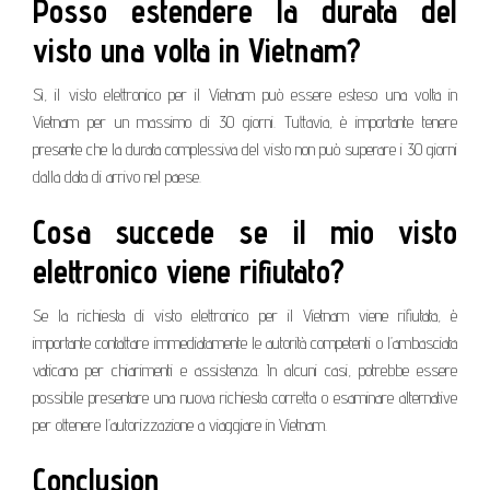
Posso estendere la durata del
visto una volta in Vietnam?
Sì, il visto elettronico per il Vietnam può essere esteso una volta in
Vietnam per un massimo di 30 giorni. Tuttavia, è importante tenere
presente che la durata complessiva del visto non può superare i 30 giorni
dalla data di arrivo nel paese.
Cosa succede se il mio visto
elettronico viene rifiutato?
Se la richiesta di visto elettronico per il Vietnam viene rifiutata, è
importante contattare immediatamente le autorità competenti o l’ambasciata
vaticana per chiarimenti e assistenza. In alcuni casi, potrebbe essere
possibile presentare una nuova richiesta corretta o esaminare alternative
per ottenere l’autorizzazione a viaggiare in Vietnam.
Conclusion