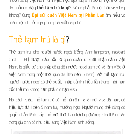
muốn sang Việt Nam làm việc, học tập hay sinh sống một thời gian
dài phải có. Vậy
thẻ tạm trú là gì
? Nó có phải là một loại visa hay
không? Cùng
Đại sứ quán Việt Nam tại Phần Lan
tìm hiểu và
phân biệt chi tiết ngay trong bài viết này nhé.
Thẻ tạm trú là gì
?
Thẻ tạm trú cho người nước ngoài (tiếng Anh: temporary resident
card – TRC) được cấp bởi Cơ quan quản lý xuất nhập cảnh Việt
Nam, là giấy tờ cho phép công dân nước ngoài tạm trú và làm việc ở
Việt Nam trong một thời gian dài (lên đến 5 năm). Với thẻ tạm trú,
người nước ngoài có thể xuất, nhập cảnh nhiều lần trong thời hạn
của thẻ mà không cần phải gia hạn visa.
Nói cách khác, thẻ tạm trú có thể nói nôm na là một visa dài hạn, có
hiệu lực từ 1 đến 5 năm tùy trường hợp. Người mang thẻ cũng có
quyền bảo lãnh cấp thẻ với thời hạn tương đương cho thân nhân
trong gia đình có nhu cầu sang Việt Nam sinh sống.