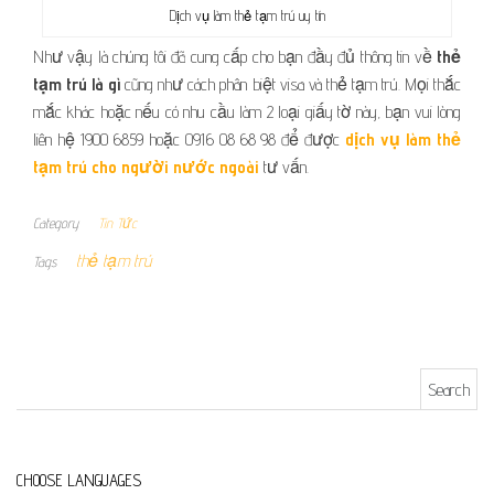
Dịch vụ làm thẻ tạm trú uy tín
Như vậy là chúng tôi đã cung cấp cho bạn đầy đủ thông tin về
thẻ
tạm trú là gì
cũng như cách phân biệt visa và thẻ tạm trú. Mọi thắc
mắc khác hoặc nếu có nhu cầu làm 2 loại giấy tờ này, bạn vui lòng
liên hệ 1900 6859 hoặc 0916 08 68 98 để được
dịch vụ làm thẻ
tạm trú cho người nước ngoài
tư vấn.
Category
Tin Tức
thẻ tạm trú
Tags
Search for:
CHOOSE LANGUAGES