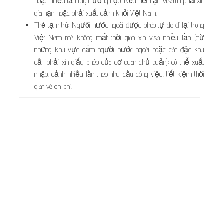
hoặc nhiều lần tùy trường hợp. Nếu hết hạn visa thì phải xin
gia hạn hoặc phải xuất cảnh khỏi Việt Nam.
Thẻ tạm trú: Người nước ngoài được phép tự do đi lại trong
Việt Nam mà không mất thời gian xin visa nhiều lần (trừ
những khu vực cấm người nước ngoài hoặc các đặc khu
cần phải xin giấy phép của cơ quan chủ quản); có thể xuất
nhập. cảnh nhiều lần theo nhu cầu công việc, tiết kiệm thời
gian và chi phí.