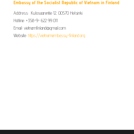
Embassy of the Socialist Republic of Vietnam in Finland
Address: Kulosaarentie 12, 00570 Helsinki
Hotline: +358-9- 622 99 011​​
Email: vietnamfinland@gmail.com
Website:
https://vietnamembassy-finland.org