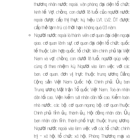
thương nhân nước ngoài, văn phòng đại diện tổ chức
kinh tế; Vợ, chồng, con dưới 18 tuổi của người nước
ngoài được cấp thị thực ký hiệu LV1, LV2, ĐT được
cấp thẻ tạm trú có thời hạn không quá 03 năm.
Người nước ngoài là thành viên cơ quan đại diện ngoại
giao, cơ quan lãnh sự, cơ quan đại diện tổ chức quốc
tế thuộc Liên hợp quốc, tổ chức liên chính phủ tại Việt
Nam và vợ, chồng, con dưới 18 tuổi, người giúp việc
cùng đi theo nhiệm kỳ; Người vào làm việc với các
ban, cơ quan, đơn vị. trực thuộc trung ương Đảng
Cộng sản Việt Nam; Quốc hội, Chính phủ, Ủy ban
Trung ương Mặt trận Tổ quốc Việt Nam, Toà án nhân
dân tối cao, Viện kiểm sát nhân dân tối cao, Kiểm toán.
nhà nước, các bộ, cơ quan ngang bộ, cơ quan thuộc
Chính phủ; tỉnh ủy, thành ủy, Hội đồng nhân dân, Ủy
ban nhân dân tỉnh, thành phố trực thuộc trung ương;
Người nước ngoài vào làm việc với các tổ chức chính
trị – xã hội, tổ chức xã hội, Phòng Thương mại và