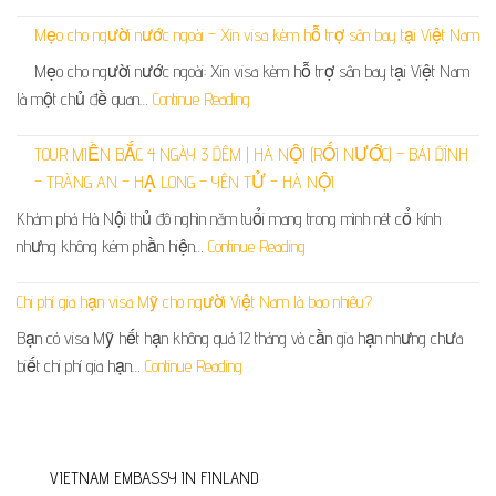
Mẹo cho người nước ngoài – Xin visa kèm hỗ trợ sân bay tại Việt Nam
Mẹo cho người nước ngoài: Xin visa kèm hỗ trợ sân bay tại Việt Nam
là một chủ đề quan…
Continue Reading
TOUR MIỀN BẮC 4 NGÀY 3 ĐÊM | HÀ NỘI (RỐI NƯỚC) – BÁI ĐÍNH
– TRÀNG AN – HẠ LONG – YÊN TỬ – HÀ NỘI
Khám phá Hà Nội thủ đô nghìn năm tuổi mang trong mình nét cổ kính
nhưng không kém phần hiện…
Continue Reading
Chi phí gia hạn visa Mỹ cho người Việt Nam là bao nhiêu?
Bạn có visa Mỹ hết hạn không quá 12 tháng và cần gia hạn nhưng chưa
biết chi phí gia hạn…
Continue Reading
VIETNAM EMBASSY IN FINLAND