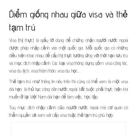
Điểm giống nhau giữa visa và thẻ
tạm trú
Visa (thị thực) là giấy tờ dùng để chứng nhận người nước ngoài
được phép nhập cảnh vào một quốc gia. Mỗi quốc gia có những
điều kiện khác nhau để cấp thị thực tương ứng với thời hạn lưu trú
và mục đích nhập cảnh. Các loại visa thông dụng gồm: visa công tác,
visa du lịch, visa thăm thân, visa du học…
Thẻ tạm trú như thông tin nêu trên thì cũng có thể xem là một visa
dài hạn, là thủ tục công dân nước ngoài bắt buộc phải thực hiện khi
muốn ở lại Việt Nam dài hạn để làm việc, học tập.
Tùy mục đích nhập cảnh của người nước ngoài mà cơ quan có
thẩm quyền sẽ xem xét cấp visa hoặc thẻ tạm trú phù hợp.