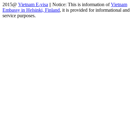
2015@
Vietnam E-visa
||
Notice: This is information of
Vietnam
Embassy in Helsinki, Finland
, it is provided for informational and
service purposes.