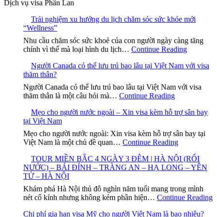
Dịch vụ visa Phần Lan
Trải nghiệm xu hướng du lịch chăm sóc sức khỏe mới
“Wellness”
Nhu cầu chăm sóc sức khoẻ của con người ngày càng tăng
chính vì thế mà loại hình du lịch…
Continue Reading
Người Canada có thể lưu trú bao lâu tại Việt Nam với visa
thăm thân?
Người Canada có thể lưu trú bao lâu tại Việt Nam với visa
thăm thân là một câu hỏi mà…
Continue Reading
Mẹo cho người nước ngoài – Xin visa kèm hỗ trợ sân bay
tại Việt Nam
Mẹo cho người nước ngoài: Xin visa kèm hỗ trợ sân bay tại
Việt Nam là một chủ đề quan…
Continue Reading
TOUR MIỀN BẮC 4 NGÀY 3 ĐÊM | HÀ NỘI (RỐI
NƯỚC) – BÁI ĐÍNH – TRÀNG AN – HẠ LONG – YÊN
TỬ – HÀ NỘI
Khám phá Hà Nội thủ đô nghìn năm tuổi mang trong mình
nét cổ kính nhưng không kém phần hiện…
Continue Reading
Chi phí gia hạn visa Mỹ cho người Việt Nam là bao nhiêu?