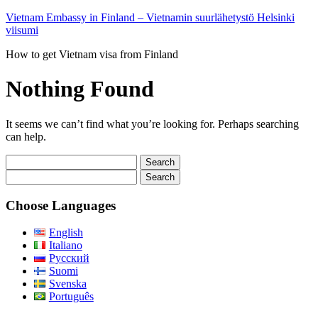
Vietnam Embassy in Finland – Vietnamin suurlähetystö Helsinki
viisumi
How to get Vietnam visa from Finland
Nothing Found
It seems we can’t find what you’re looking for. Perhaps searching
can help.
Search
for:
Search
for:
Choose Languages
English
Italiano
Русский
Suomi
Svenska
Português