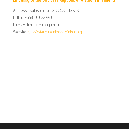
Embassy of the Socialist Republic of Vietnam in Finland
Address: Kulosaarentie 12, 00570 Helsinki
Hotline: +358-9- 622 99 011​​
Email: vietnamfinland@gmail.com
Website:
https://vietnamembassy-finland.org