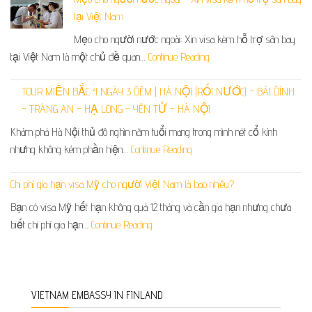
tại Việt Nam
Mẹo cho người nước ngoài: Xin visa kèm hỗ trợ sân bay
tại Việt Nam là một chủ đề quan…
Continue Reading
TOUR MIỀN BẮC 4 NGÀY 3 ĐÊM | HÀ NỘI (RỐI NƯỚC) – BÁI ĐÍNH
– TRÀNG AN – HẠ LONG – YÊN TỬ – HÀ NỘI
Khám phá Hà Nội thủ đô nghìn năm tuổi mang trong mình nét cổ kính
nhưng không kém phần hiện…
Continue Reading
Chi phí gia hạn visa Mỹ cho người Việt Nam là bao nhiêu?
Bạn có visa Mỹ hết hạn không quá 12 tháng và cần gia hạn nhưng chưa
biết chi phí gia hạn…
Continue Reading
VIETNAM EMBASSY IN FINLAND