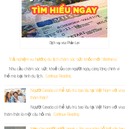
Dịch vụ visa Phần Lan
Trải nghiệm xu hướng du lịch chăm sóc sức khỏe mới “Wellness”
Nhu cầu chăm sóc sức khoẻ của con người ngày càng tăng chính vì
thế mà loại hình du lịch…
Continue Reading
Người Canada có thể lưu trú bao lâu tại Việt Nam với visa
thăm thân?
Người Canada có thể lưu trú bao lâu tại Việt Nam với visa
thăm thân là một câu hỏi mà…
Continue Reading
Mẹo cho người nước ngoài – Xin visa kèm hỗ trợ sân bay