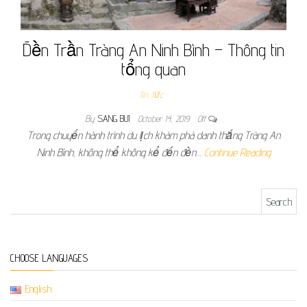
Đền Trần Tràng An Ninh Bình – Thông tin
tổng quan
Tin Tức
By
SANG BUI
October 14, 2019
Off
Trong chuyến hành trình du lịch khám phá danh thắng Tràng An
Ninh Bình, không thể không kể đến đền…
Continue Reading
Search for:
CHOOSE LANGUAGES
English