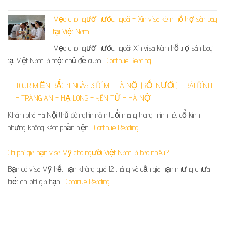
Mẹo cho người nước ngoài – Xin visa kèm hỗ trợ sân bay
tại Việt Nam
Mẹo cho người nước ngoài: Xin visa kèm hỗ trợ sân bay
tại Việt Nam là một chủ đề quan…
Continue Reading
TOUR MIỀN BẮC 4 NGÀY 3 ĐÊM | HÀ NỘI (RỐI NƯỚC) – BÁI ĐÍNH
– TRÀNG AN – HẠ LONG – YÊN TỬ – HÀ NỘI
Khám phá Hà Nội thủ đô nghìn năm tuổi mang trong mình nét cổ kính
nhưng không kém phần hiện…
Continue Reading
Chi phí gia hạn visa Mỹ cho người Việt Nam là bao nhiêu?
Bạn có visa Mỹ hết hạn không quá 12 tháng và cần gia hạn nhưng chưa
biết chi phí gia hạn…
Continue Reading