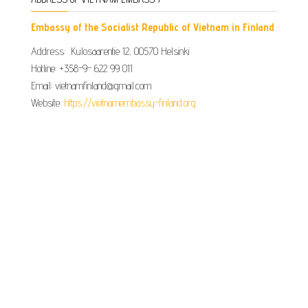
Embassy of the Socialist Republic of Vietnam in Finland
Address: Kulosaarentie 12, 00570 Helsinki
Hotline: +358-9- 622 99 011​​
Email: vietnamfinland@gmail.com
Website:
https://vietnamembassy-finland.org