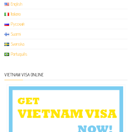
English
Italiano
Русский
Suomi
Svenska
Português
VIETNAM VISA ONLINE