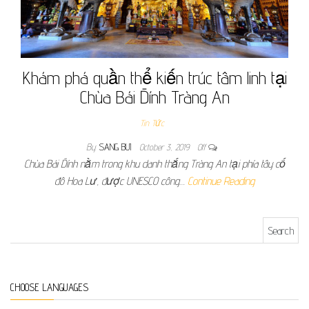
Khám phá quần thể kiến trúc tâm linh tại
Chùa Bái Đính Tràng An
Tin Tức
By
SANG BUI
October 3, 2019
Off
Chùa Bái Đính nằm trong khu danh thắng Tràng An tại phía tây cố
đô Hoa Lư, được UNESCO công…
Continue Reading
Search for:
CHOOSE LANGUAGES