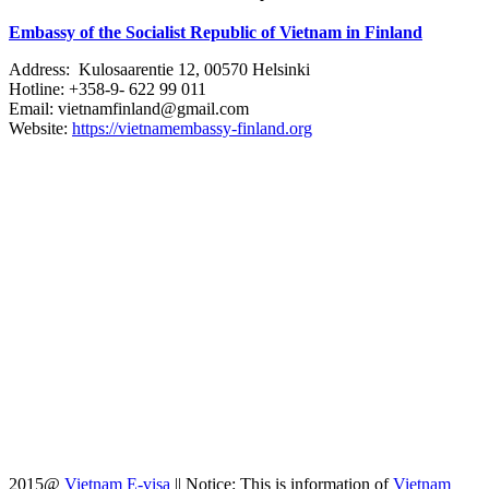
Embassy of the Socialist Republic of Vietnam in Finland
Address: Kulosaarentie 12, 00570 Helsinki
Hotline: +358-9- 622 99 011​​
Email: vietnamfinland@gmail.com
Website:
https://vietnamembassy-finland.org
2015@
Vietnam E-visa
||
Notice: This is information of
Vietnam