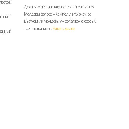
портов.
Для путешественников из Кишинева и всей
Молдовы вопрос «Как получить визу во
енном в
Вьетнам из Молдовы?» сопряжен с особым
препятствием: в…
Читать далее
ванный