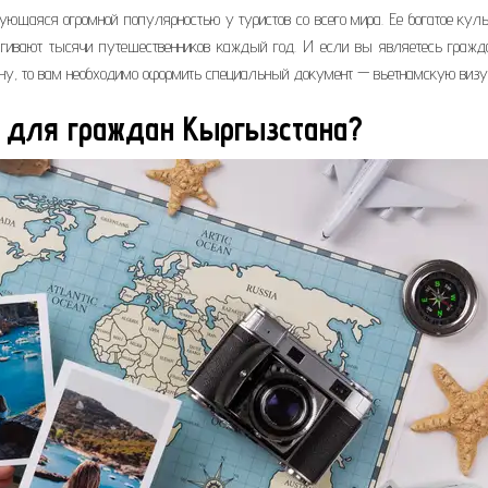
ующаяся огромной популярностью у туристов со всего мира. Ее богатое кул
ягивают тысячи путешественников каждый год. И если вы являетесь гражд
ану, то вам необходимо оформить специальный документ — вьетнамскую визу
а для граждан Кыргызстана?