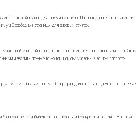
кумент, который нужен для получения визы. Паспорт должен быть действит
инимум 2 свободные страницы для визовых отметок.
 можно найти на сайте посольства Вьетнама в Кыргызстане или на сайте в
льными и вводить данные точно так, как они указаны в вашем паспорте.
ером 3×4 см с белым фоном. Фотография должна быть сделана не ранее че
бронирования авиабилетов в обе стороны и бронирования отеля в Вьетнаме 