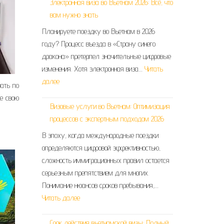
Электронная виза во Вьетнам 2026: Всё, что
вам нужно знать
Планируете поездку во Вьетнам в 2026
году? Процесс въезда в «Страну синего
дракона» претерпел значительные цифровые
изменения. Хотя электронная виза…
Читать
далее
ать по
те свою
Визовые услуги во Вьетнам: Оптимизация
процессов с экспертным подходом 2026
В эпоху, когда международные поездки
определяются цифровой эффективностью,
сложность иммиграционных правил остается
серьезным препятствием для многих.
Понимание нюансов сроков пребывания,…
Читать далее
Срок действия вьетнамской визы: Полный