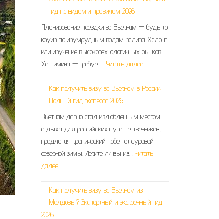
гид по видам и правилам 2026
Планирование поездки во Вьетнам — будь то
круиз по изумрудным водам залива Халонг
или изучение высокотехнологичных рынков
Хошимина — требует…
Читать далее
Как получить визу во Вьетнам в России:
Полный гид эксперта 2026
Вьетнам давно стал излюбленным местом
отдыха для российских путешественников,
предлагая тропический побег от суровой
северной зимы. Летите ли вы из…
Читать
далее
Как получить визу во Вьетнам из
Молдовы? Экспертный и экстренный гид
2026