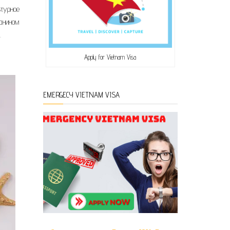
ьтурное
анином
.
Apply for Vietnam Visa
EMERGECY VIETNAM VISA