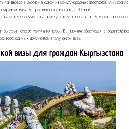
ть при въезде в Вьетнам в одном из международных аэропортов или морских 
ектронную визу, которая выдается на срок до 30 дней.
же вы можете получить вьетнамскую визу в посольстве Вьетнама, располож
и быстрый способ получения визы. Вы можете обратиться в зарегистриро
всех необходимых документов и получением визы.
ской визы для граждан Кыргызстана