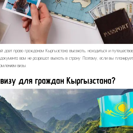
й дает право гражданам Кыргызстана въезжать, находиться и путешествов
о документа вам не разрешат въехать в страну. Поэтому, если вы планируе
ормлением визы.
 визу для граждан Кыргызстана?