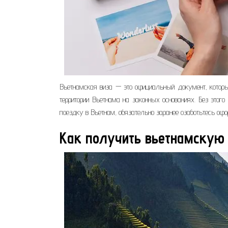
Вьетнамская виза — это официальный документ, которы
территории Вьетнама на законных основаниях. Без этог
поездку в Вьетнам, обязательно заранее озаботьтесь оф
Как получить вьетнамскую